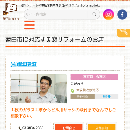
窓リフォームのお店を探すなら 窓のコンシェルジュ madoka
蓮田市に対応する窓リフォームのお店
(株)武田建窓
東京都 台東区
こだわり
大規模改修対応
事例件数
480件
１枚のガラス工事からビル用サッシの取付までなんでもご
相談下さい。
03-3834-2328
お問合せ
店舗詳細