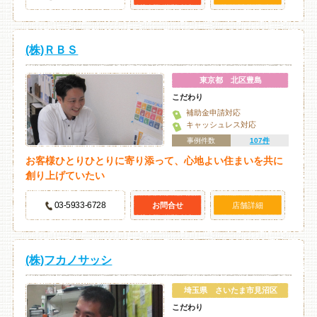
(株)ＲＢＳ
東京都 北区豊島
こだわり
補助金申請対応
キャッシュレス対応
事例件数
107件
お客様ひとりひとりに寄り添って、心地よい住まいを共に
創り上げていたい
03-5933-6728
お問合せ
店舗詳細
(株)フカノサッシ
埼玉県 さいたま市見沼区
こだわり