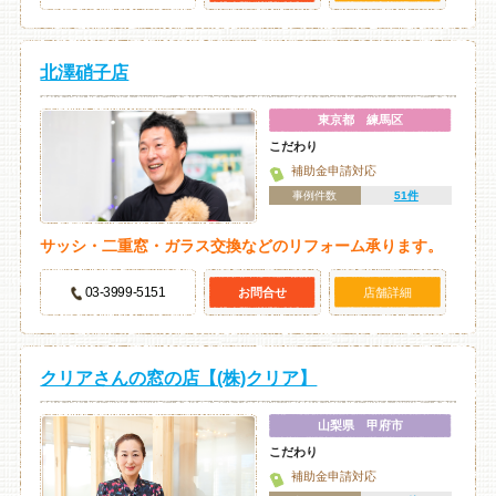
北澤硝子店
東京都 練馬区
こだわり
補助金申請対応
事例件数
51件
サッシ・二重窓・ガラス交換などのリフォーム承ります。
03-3999-5151
お問合せ
店舗詳細
クリアさんの窓の店【(株)クリア】
山梨県 甲府市
こだわり
補助金申請対応