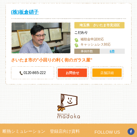
(株)板倉硝子
埼玉県 さいたま市見沼区
こだわり
補助金申請対応
キャッシュレス対応
事例件数
6件
さいたま市の”小回りの利く街のガラス屋”
0120-865-222
お問合せ
店舗詳細
断熱シミュレーション
登録店向け資料
FOLLOW US