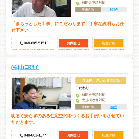
補助金申請対応
事例件数
103件
「きちっとした工事」にこだわります。丁寧な説明もお任
せ下さい。
048-685-5151
お問合せ
店舗詳細
(株)山口硝子
埼玉県 さいたま市北区
こだわり
補助金申請対応
大規模改修対応
事例件数
55件
明るく安らぎのある住宅空間をつくるお手伝いをさせてい
ただきます。
048-663-1177
お問合せ
店舗詳細