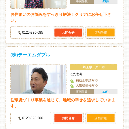
事例件数
45件
お住まいのお悩みをすっきり解決！クリアにお任せ下さ
い。
0120-236-685
お問合せ
店舗詳細
(株)テーエムダブル
埼玉県 戸田市
こだわり
補助金申請対応
大規模改修対応
事例件数
22件
住環境づくり事業を通じて、地域の幸せを追求していきま
す。
0120-823-200
お問合せ
店舗詳細