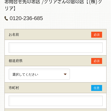
お問合せ先のお店 /クリアさんの窓の店【(株)ク
リア】
0120-236-685
お名前
必須
都道府県
必須
市町村
任意