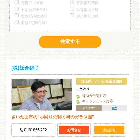
芳賀郡市貝町
芳賀郡芳賀町
下都賀郡壬生町
塩谷郡塩谷町
塩谷郡高根沢町
那須郡那須町
那須郡那珂川町
検索する
(株)板倉硝子
埼玉県 さいたま市見沼区
こだわり
補助金申請対応
キャッシュレス対応
事例件数
6件
さいたま市の”小回りの利く街のガラス屋”
0120-865-222
お問合せ
店舗詳細