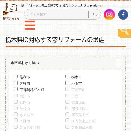
窓リフォームのお店を探すなら 窓のコンシェルジュ madoka
栃木県に対応する窓リフォームのお店
市区町村から選ぶ
足利市
栃木市
佐野市
小山市
下都賀郡野木町
宇都宮市
鹿沼市
日光市
真岡市
大田原市
矢板市
那須塩原市
さくら市
那須烏山市
下野市
河内郡上三川町
芳賀郡益子町
芳賀郡茂木町