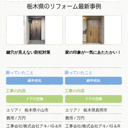
栃木県のリフォーム最新事例
鍵穴が見えない防犯対策
家の印象が一気にあたたかい！
困っていたこと
困っていたこと
経年劣化
経年劣化
工事の内容
工事の内容
ドアの交換
ドアの交換
エリア / 栃木県小山市
エリア / 栃木県真岡市
費用 / 万円
費用 / 万円
工事会社/株式会社アキバG＆R
工事会社/株式会社アキバG＆R