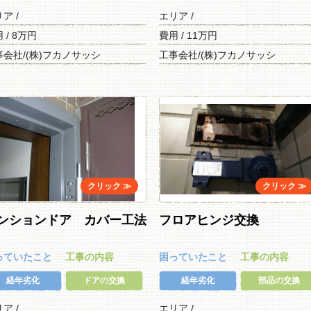
リア /
エリア /
 / 8万円
費用 / 11万円
事会社/(株)フカノサッシ
工事会社/(株)フカノサッシ
ンションドア カバー工法
フロアヒンジ交換
っていたこと
工事の内容
困っていたこと
工事の内容
経年劣化
ドアの交換
経年劣化
部品の交換
リア /
エリア /