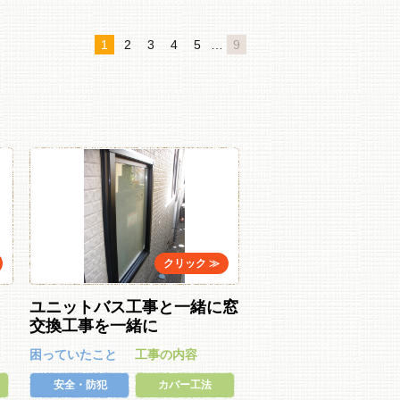
1
2
3
4
5
…
9
ユニットバス工事と一緒に窓
交換工事を一緒に
困っていたこと
工事の内容
安全・防犯
カバー工法