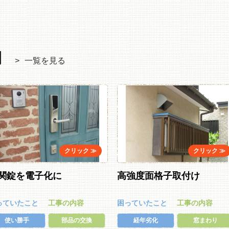
例
一覧を見る
関錠を電子化に
高強度面格子取付け
っていたこと
工事の内容
困っていたこと
工事の内容
使い勝手
部品の交換
経年劣化
窓まわり