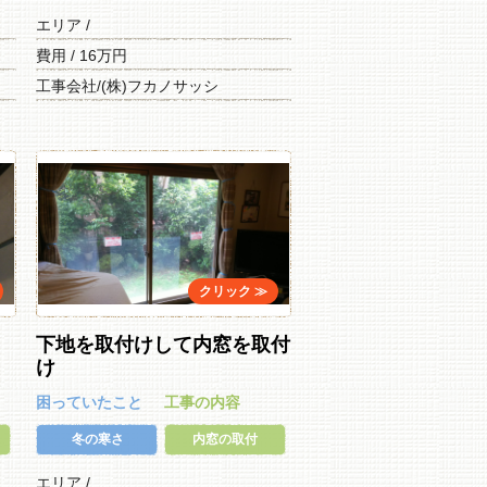
エリア /
費用 / 16万円
工事会社/(株)フカノサッシ
下地を取付けして内窓を取付
け
困っていたこと
工事の内容
冬の寒さ
内窓の取付
エリア /