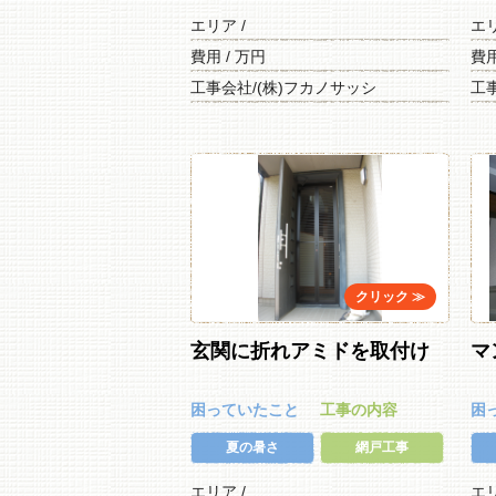
エリア /
エ
費用 / 万円
費用
工事会社/(株)フカノサッシ
工
玄関に折れアミドを取付け
マ
困っていたこと
工事の内容
困
夏の暑さ
網戸工事
エリア /
エ