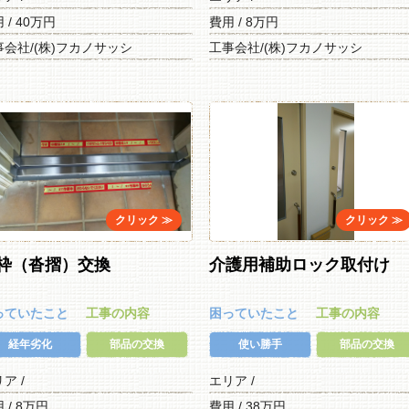
 / 40万円
費用 / 8万円
事会社/(株)フカノサッシ
工事会社/(株)フカノサッシ
枠（沓摺）交換
介護用補助ロック取付け
っていたこと
工事の内容
困っていたこと
工事の内容
経年劣化
部品の交換
使い勝手
部品の交換
リア /
エリア /
 / 8万円
費用 / 38万円