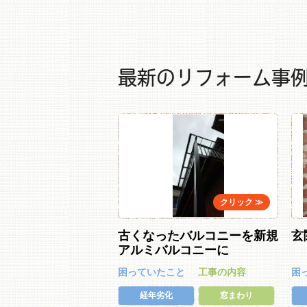
最新のリフォーム事
古くなったバルコニーを新規
玄
アルミバルコニーに
困っていたこと
工事の内容
困
経年劣化
窓まわり