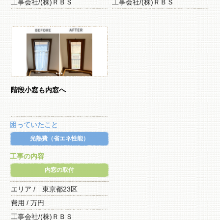
工事会社/(株)ＲＢＳ
工事会社/(株)ＲＢＳ
階段小窓も内窓へ
困っていたこと
光熱費（省エネ性能）
工事の内容
内窓の取付
エリア / 東京都23区
費用 / 万円
工事会社/(株)ＲＢＳ