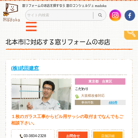
窓リフォームのお店を探すなら 窓のコンシェルジュ madoka
北本市に対応する窓リフォームのお店
(株)武田建窓
東京都 台東区
こだわり
大規模改修対応
事例件数
480件
１枚のガラス工事からビル用サッシの取付までなんでもご
相談下さい。
03-3834-2328
お問合せ
店舗詳細