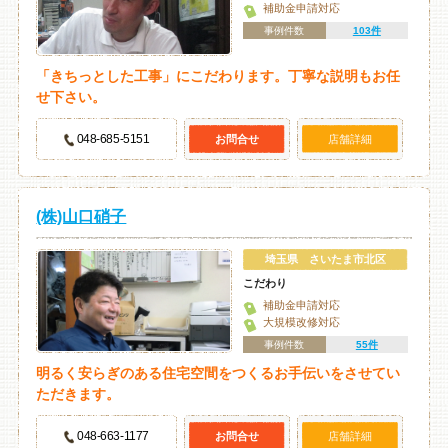
補助金申請対応
事例件数
103件
「きちっとした工事」にこだわります。丁寧な説明もお任
せ下さい。
048-685-5151
お問合せ
店舗詳細
(株)山口硝子
埼玉県 さいたま市北区
こだわり
補助金申請対応
大規模改修対応
事例件数
55件
明るく安らぎのある住宅空間をつくるお手伝いをさせてい
ただきます。
048-663-1177
お問合せ
店舗詳細