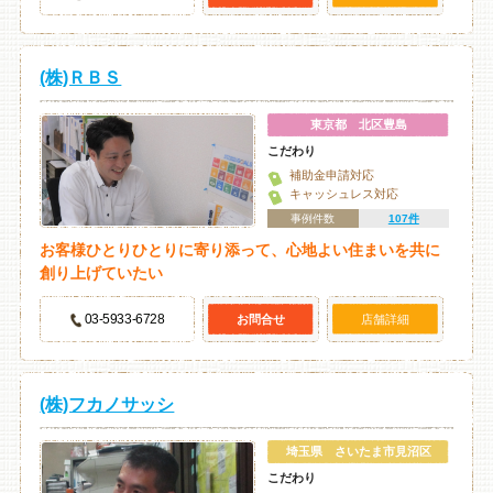
(株)ＲＢＳ
東京都 北区豊島
こだわり
補助金申請対応
キャッシュレス対応
事例件数
107件
お客様ひとりひとりに寄り添って、心地よい住まいを共に
創り上げていたい
03-5933-6728
お問合せ
店舗詳細
(株)フカノサッシ
埼玉県 さいたま市見沼区
こだわり