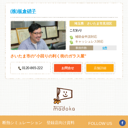
(株)板倉硝子
埼玉県 さいたま市見沼区
こだわり
補助金申請対応
キャッシュレス対応
事例件数
6件
さいたま市の”小回りの利く街のガラス屋”
0120-865-222
お問合せ
店舗詳細
断熱シミュレーション
登録店向け資料
FOLLOW US