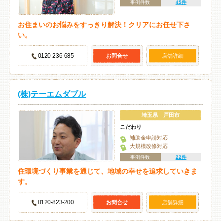
事例件数
45件
お住まいのお悩みをすっきり解決！クリアにお任せ下さ
い。
0120-236-685
お問合せ
店舗詳細
(株)テーエムダブル
埼玉県 戸田市
こだわり
補助金申請対応
大規模改修対応
事例件数
22件
住環境づくり事業を通じて、地域の幸せを追求していきま
す。
0120-823-200
お問合せ
店舗詳細