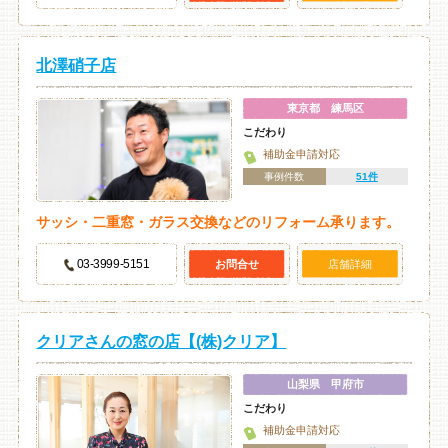
北澤硝子店
東京都 練馬区
こだわり
補助金申請対応
事例件数
51件
サッシ・二重窓・ガラス交換などのリフォーム承ります。
03-3999-5151
お問合せ
店舗詳細
クリアさんの窓の店【(株)クリア】
山梨県 甲府市
こだわり
補助金申請対応