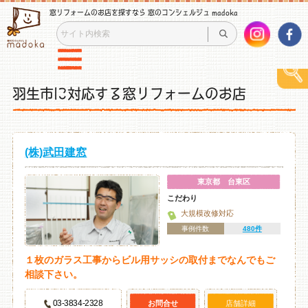
窓リフォームのお店を探すなら 窓のコンシェルジュ madoka
羽生市に対応する窓リフォームのお店
(株)武田建窓
東京都 台東区
こだわり
大規模改修対応
事例件数
480件
１枚のガラス工事からビル用サッシの取付までなんでもご
相談下さい。
03-3834-2328
お問合せ
店舗詳細