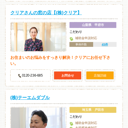
クリアさんの窓の店【(株)クリア】
山梨県 甲府市
こだわり
補助金申請対応
事例件数
45件
お住まいのお悩みをすっきり解決！クリアにお任せ下さ
い。
0120-236-685
お問合せ
店舗詳細
(株)テーエムダブル
埼玉県 戸田市
こだわり
補助金申請対応
大規模改修対応