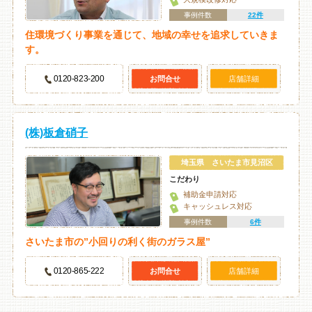
事例件数
22件
住環境づくり事業を通じて、地域の幸せを追求していきま
す。
0120-823-200
お問合せ
店舗詳細
(株)板倉硝子
埼玉県 さいたま市見沼区
こだわり
補助金申請対応
キャッシュレス対応
事例件数
6件
さいたま市の”小回りの利く街のガラス屋”
0120-865-222
お問合せ
店舗詳細