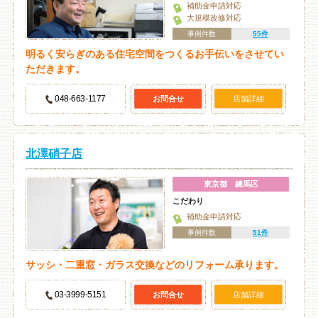
補助金申請対応
大規模改修対応
事例件数
55件
明るく安らぎのある住宅空間をつくるお手伝いをさせてい
ただきます。
048-663-1177
お問合せ
店舗詳細
北澤硝子店
東京都 練馬区
こだわり
補助金申請対応
事例件数
51件
サッシ・二重窓・ガラス交換などのリフォーム承ります。
03-3999-5151
お問合せ
店舗詳細