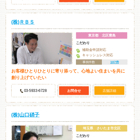
(株)ＲＢＳ
東京都 北区豊島
こだわり
補助金申請対応
キャッシュレス対応
事例件数
107件
お客様ひとりひとりに寄り添って、心地よい住まいを共に
創り上げていたい
03-5933-6728
お問合せ
店舗詳細
(株)山口硝子
埼玉県 さいたま市北区
こだわり