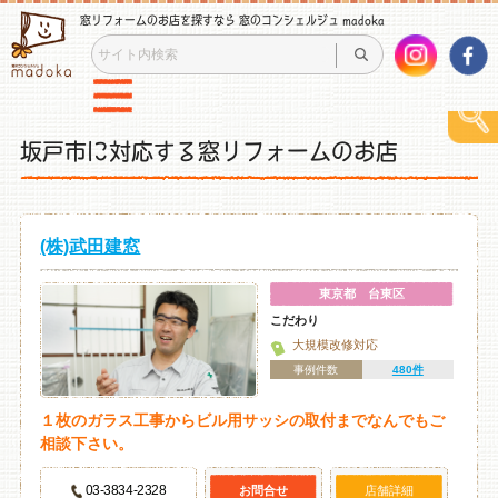
窓リフォームのお店を探すなら 窓のコンシェルジュ madoka
坂戸市に対応する窓リフォームのお店
(株)武田建窓
東京都 台東区
こだわり
大規模改修対応
事例件数
480件
１枚のガラス工事からビル用サッシの取付までなんでもご
相談下さい。
03-3834-2328
お問合せ
店舗詳細