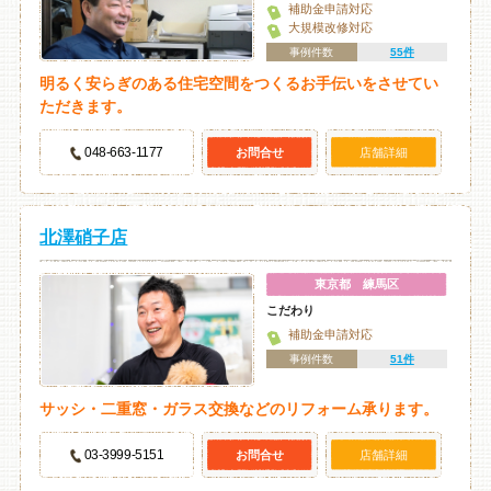
補助金申請対応
大規模改修対応
事例件数
55件
明るく安らぎのある住宅空間をつくるお手伝いをさせてい
ただきます。
048-663-1177
お問合せ
店舗詳細
北澤硝子店
東京都 練馬区
こだわり
補助金申請対応
事例件数
51件
サッシ・二重窓・ガラス交換などのリフォーム承ります。
03-3999-5151
お問合せ
店舗詳細