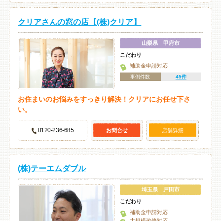
クリアさんの窓の店【(株)クリア】
山梨県 甲府市
こだわり
補助金申請対応
事例件数
45件
お住まいのお悩みをすっきり解決！クリアにお任せ下さ
い。
0120-236-685
お問合せ
店舗詳細
(株)テーエムダブル
埼玉県 戸田市
こだわり
補助金申請対応
大規模改修対応