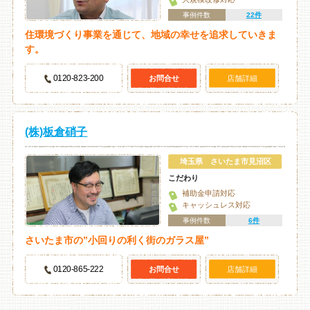
事例件数
22件
住環境づくり事業を通じて、地域の幸せを追求していきま
す。
0120-823-200
お問合せ
店舗詳細
(株)板倉硝子
埼玉県 さいたま市見沼区
こだわり
補助金申請対応
キャッシュレス対応
事例件数
6件
さいたま市の”小回りの利く街のガラス屋”
0120-865-222
お問合せ
店舗詳細