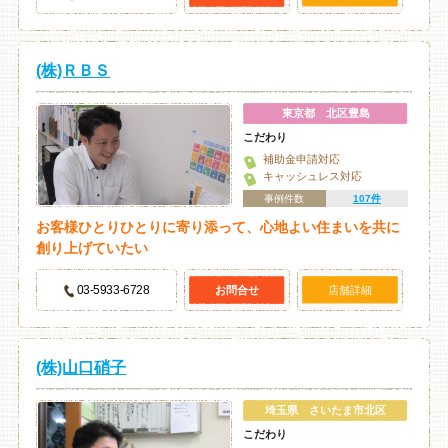
(株)ＲＢＳ
東京都 北区豊島
こだわり
補助金申請対応
キャッシュレス対応
事例件数
107件
お客様ひとりひとりに寄り添って、心地よい住まいを共に
創り上げていたい
03-5933-6728
お問合せ
店舗詳細
(株)山口硝子
埼玉県 さいたま市北区
こだわり