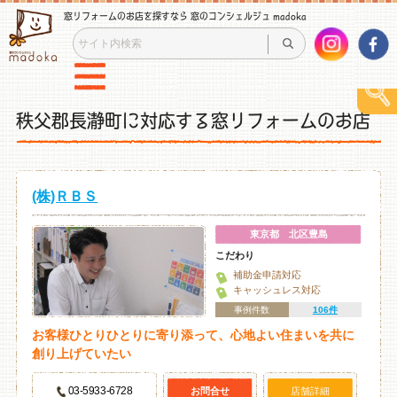
窓リフォームのお店を探すなら 窓のコンシェルジュ madoka
秩父郡長瀞町に対応する窓リフォームのお店
(株)ＲＢＳ
東京都 北区豊島
こだわり
補助金申請対応
キャッシュレス対応
事例件数
106件
お客様ひとりひとりに寄り添って、心地よい住まいを共に
創り上げていたい
03-5933-6728
お問合せ
店舗詳細