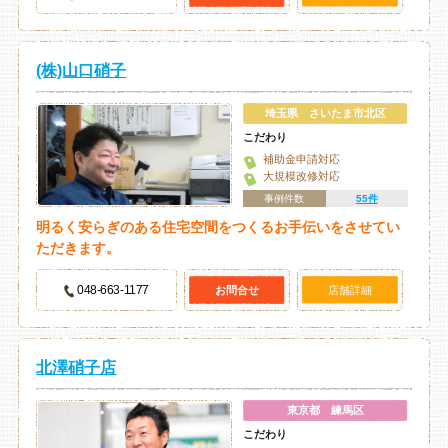
(株)山口硝子
埼玉県 さいたま市北区
こだわり
補助金申請対応
大規模改修対応
事例件数
55件
明るく安らぎのある住宅空間をつくるお手伝いをさせてい
ただきます。
048-663-1177
お問合せ
店舗詳細
北澤硝子店
東京都 練馬区
こだわり