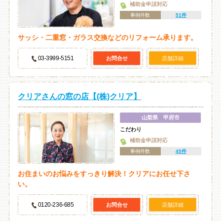
補助金申請対応
事例件数
51件
サッシ・二重窓・ガラス交換などのリフォーム承ります。
03-3999-5151
お問合せ
店舗詳細
クリアさんの窓の店【(株)クリア】
山梨県 甲府市
こだわり
補助金申請対応
事例件数
45件
お住まいのお悩みをすっきり解決！クリアにお任せ下さ
い。
0120-236-685
お問合せ
店舗詳細