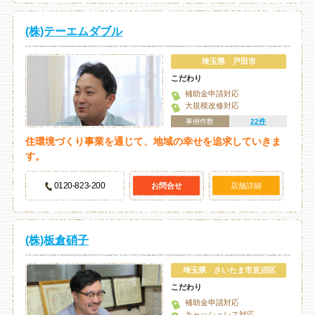
(株)テーエムダブル
埼玉県 戸田市
こだわり
補助金申請対応
大規模改修対応
事例件数
22件
住環境づくり事業を通じて、地域の幸せを追求していきま
す。
0120-823-200
お問合せ
店舗詳細
(株)板倉硝子
埼玉県 さいたま市見沼区
こだわり
補助金申請対応
キャッシュレス対応