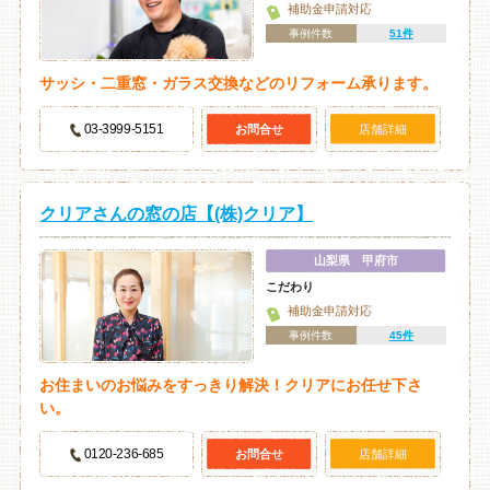
補助金申請対応
事例件数
51件
サッシ・二重窓・ガラス交換などのリフォーム承ります。
03-3999-5151
お問合せ
店舗詳細
クリアさんの窓の店【(株)クリア】
山梨県 甲府市
こだわり
補助金申請対応
事例件数
45件
お住まいのお悩みをすっきり解決！クリアにお任せ下さ
い。
0120-236-685
お問合せ
店舗詳細