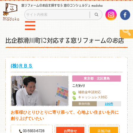
窓リフォームのお店を探すなら 窓のコンシェルジュ madoka
比企郡滑川町に対応する窓リフォームのお店
(株)ＲＢＳ
東京都 北区豊島
こだわり
補助金申請対応
キャッシュレス対応
事例件数
106件
お客様ひとりひとりに寄り添って、心地よい住まいを共に
創り上げていたい
03-5933-6728
お問合せ
店舗詳細