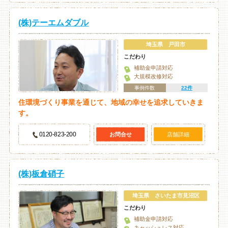
(株)テーエムダブル
埼玉県 戸田市
こだわり
補助金申請対応
大規模改修対応
事例件数
22件
住環境づくり事業を通じて、地域の幸せを追求していきま
す。
0120-823-200
お問合せ
店舗詳細
(株)板倉硝子
埼玉県 さいたま市見沼区
こだわり
補助金申請対応
キャッシュレス対応