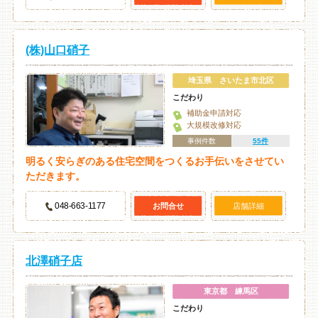
(株)山口硝子
埼玉県 さいたま市北区
こだわり
補助金申請対応
大規模改修対応
事例件数
55件
明るく安らぎのある住宅空間をつくるお手伝いをさせてい
ただきます。
048-663-1177
お問合せ
店舗詳細
北澤硝子店
東京都 練馬区
こだわり