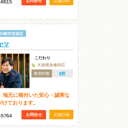
お問合せ
店舗詳細
-8615
川崎市宮前区
ヤマ
こだわり
大規模改修対応
事例件数
8件
年 地元に根付いた安心・誠実な
がけております。
お問合せ
店舗詳細
-5764