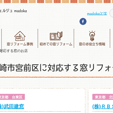
ジュ madoka
madokaとは
窓リフォーム事例
初めての窓リフォーム
窓のお役立ち情報
対応する窓のお店
崎市宮前区に対応する窓リフォ
東京都 台東区
東京都 北
株)武田建窓
(株)ＲＢ