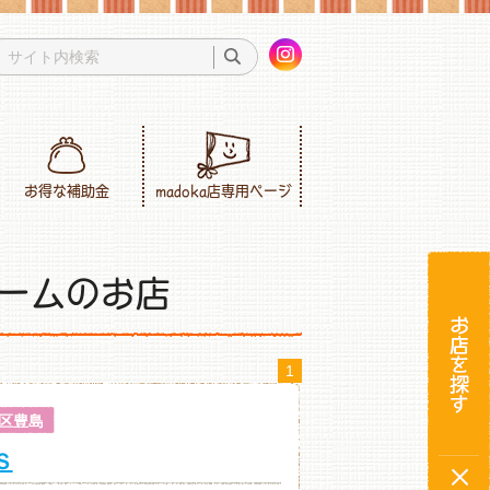
お得な補助金
madoka店専用ページ
ームのお店
1
区豊島
Ｓ