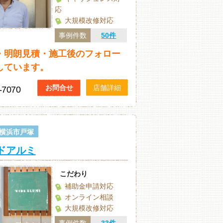
応
大規模改修対応
事例件数
50件
・明朗見積・施工後のフォロー
しています。
お問合せ
店舗詳細
-7070
横浜市戸塚
イドアルミ
こだわり
補助金申請対応
オンライン相談
大規模改修対応