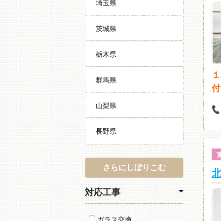
埼玉県
茨城県
栃木県
１
群馬県
付
山梨県
長野県
さらにしぼりこむ
対応工事
ガラス交換