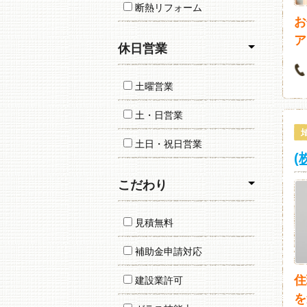
断熱リフォーム
お
ア
休日営業
土曜営業
土・日営業
土日・祝日営業
(
こだわり
見積無料
補助金申請対応
住
建設業許可
を