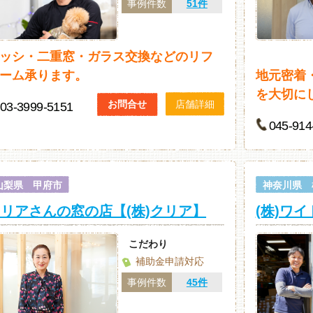
事例件数
51件
ッシ・二重窓・ガラス交換などのリフ
ーム承ります。
地元密着
を大切に
お問合せ
店舗詳細
03-3999-5151
045-914
山梨県 甲府市
神奈川県 
リアさんの窓の店【(株)クリア】
(株)ワ
こだわり
補助金申請対応
事例件数
45件