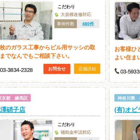
こだわり
大規模改修対応
事例件数
480件
枚のガラス工事からビル用サッシの取
お客様ひ
までなんでもご相談下さい。
よい住ま
お問合せ
店舗詳細
03-3834-2328
03-5933
東京都 練馬区
神奈川県 
北澤硝子店
(有)オ
こだわり
補助金申請対応