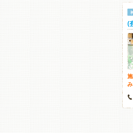
(
施
み