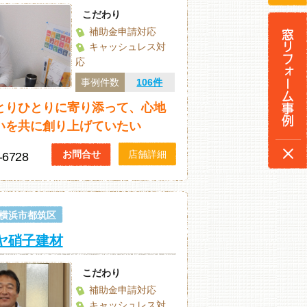
こだわり
補助金申請対応
キャッシュレス対
応
事例件数
106件
とりひとりに寄り添って、心地
いを共に創り上げていたい
お問合せ
店舗詳細
-6728
横浜市都筑区
ビヤ硝子建材
こだわり
補助金申請対応
キャッシュレス対