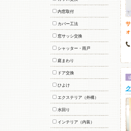
内窓取付
サ
カバー工法
ォ
窓サッシ交換
シャッター・雨戸
庭まわり
ドア交換
ひよけ
ク
エクステリア（外構）
水回り
インテリア（内装）