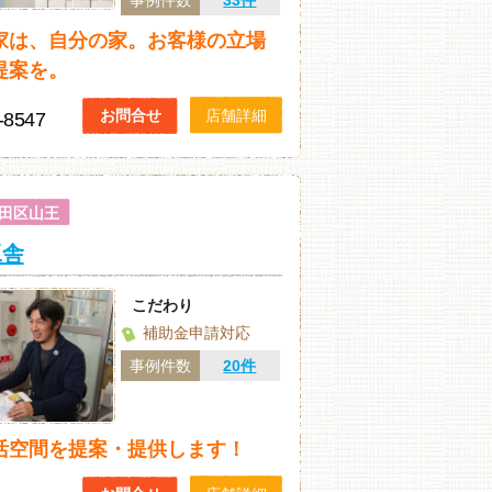
事例件数
33件
家は、自分の家。お客様の立場
提案を。
お問合せ
店舗詳細
-8547
田区山王
工舎
こだわり
補助金申請対応
事例件数
20件
活空間を提案・提供します！