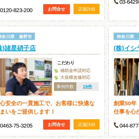
03-6429
お問合せ
店舗詳細
0120-823-200
神奈川県 秦野市
神奈川県 
株)諸星硝子店
(株)イシ
こだわり
補助金申請対応
大規模改修対応
事例件数
19件
心安全の一貫施工で、お客様に快適な
創業50
まいをご提供します！
仕事を心
お問合せ
店舗詳細
0463‐75‐3205
044-877