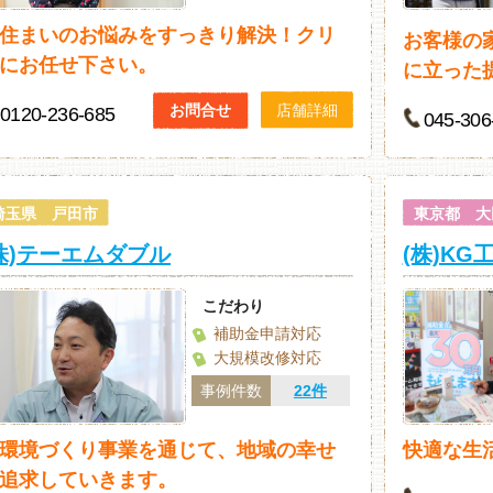
住まいのお悩みをすっきり解決！クリ
お客様の
にお任せ下さい。
に立った
お問合せ
店舗詳細
0120-236-685
045-306
埼玉県 戸田市
東京都 大
株)テーエムダブル
(株)KG
こだわり
補助金申請対応
大規模改修対応
事例件数
22件
環境づくり事業を通じて、地域の幸せ
快適な生
追求していきます。