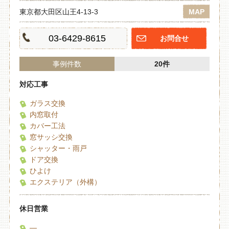
東京都大田区山王4-13-3
MAP
03-6429-8615
お問合せ
事例件数
20件
対応工事
ガラス交換
内窓取付
カバー工法
窓サッシ交換
シャッター・雨戸
ドア交換
ひよけ
エクステリア（外構）
休日営業
―