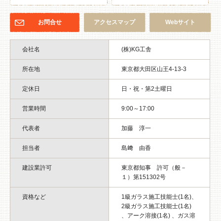
お問合せ
アクセスマップ
Webサイト
会社名
(株)KG工舎
所在地
東京都大田区山王4-13-3
定休日
日・祝・第2土曜日
営業時間
9:00～17:00
補助制度の提案にも力をいれています
代表者
加藤 淳一
担当者
島﨑 由香
窓の断熱リフォームで使える補助制度が国や自治体である
のですが、弊社では補助制度のご提案や申請の援助もしっ
建設業許可
東京都知事 許可（般－
かり行っております。
１）第151302号
補助制度があることで、少しでも性能が良いものを選んで
いただいたり、改修する窓数が増えてより快適な住空間に
資格など
1級ガラス施工技能士(1名)、
2級ガラス施工技能士(1名)
なるきっかけになればいいですね。
、アーク溶接(1名) 、ガス溶
また弊社には、補助金について知識豊富なスタッフがおり