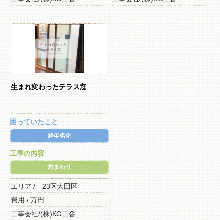
生まれ変わったテラス窓
困っていたこと
経年劣化
工事の内容
窓まわり
エリア / 23区大田区
費用 / 万円
工事会社/(株)KG工舎