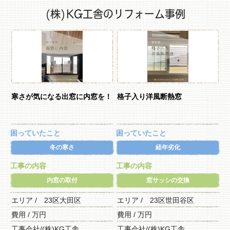
(株)KG工舎のリフォーム事例
寒さが気になる出窓に内窓を！
格子入り洋風断熱窓
困っていたこと
困っていたこと
冬の寒さ
経年劣化
工事の内容
工事の内容
内窓の取付
窓サッシの交換
エリア / 23区大田区
エリア / 23区世田谷区
費用 / 万円
費用 / 万円
工事会社/(株)KG工舎
工事会社/(株)KG工舎