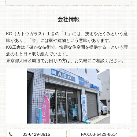
本業を通してSDGsに取り組むように
会社情報
世の中でもSDGsに対しての関心が高まっていますが、弊
社も普段の仕事を通して少しでも貢献していきたいと考え
KG（カトウガラス）工舎の「工」には、技術やたくみという意
るようになりました。
味があり、「舎」には家や建物という意味があります。
また、弊社が掲げている『快適な生活空間を提案・提供し
KG工舎は「確かな技術で、快適な住空間を提供する」という理
ていく』という思いを実現するためには、必然的にSDGs
念のもと日々取り組んでいます。
が関わっていると感じています。
東京都大田区周辺でお困りの方は、お気軽にご相談ください。
この思いを仕事を通して実現していくために、SDGsに取
り組んでいきたいと思っています。具体的には、人の生活
を快適にするリフォーム商材が、実は地球環境の保全にも
つながっていることを生活者の皆様にもPRしていけたらと
思い、その提案ツールを今考えています。
最終的に、弊社が提案するリフォーム工事でお客様に快適
な生活空間を提供し、かつ地球や社会にも優しい暮らしに
つながってくれるといいですね。
03-6429-8615
FAX:03-6429-8614