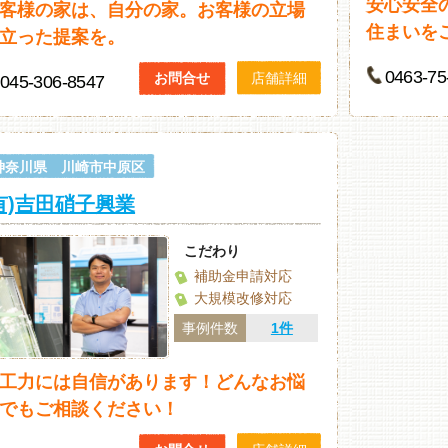
安心安全
客様の家は、自分の家。お客様の立場
住まいを
立った提案を。
0463‐75
お問合せ
店舗詳細
045-306-8547
神奈川県 川崎市中原区
有)吉田硝子興業
こだわり
補助金申請対応
大規模改修対応
事例件数
1件
工力には自信があります！どんなお悩
でもご相談ください！