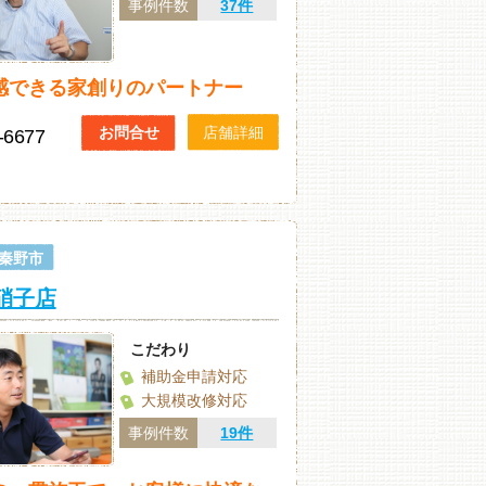
事例件数
37件
感できる家創りのパートナー
お問合せ
店舗詳細
-6677
秦野市
星硝子店
こだわり
補助金申請対応
大規模改修対応
事例件数
19件