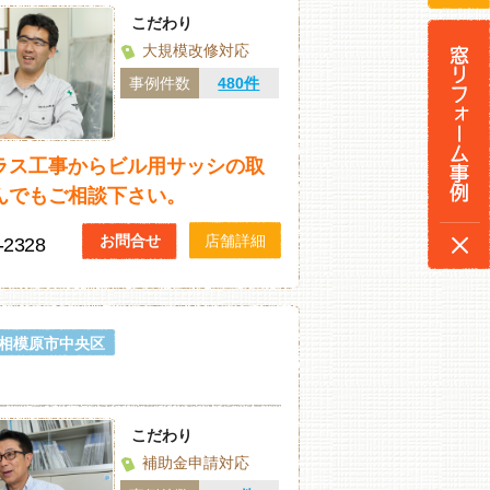
こだわり
大規模改修対応
事例件数
480件
ラス工事からビル用サッシの取
んでもご相談下さい。
お問合せ
店舗詳細
-2328
相模原市中央区
こだわり
補助金申請対応