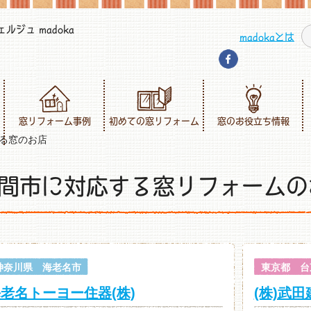
ジュ madoka
madokaとは
窓リフォーム事例
初めての窓リフォーム
窓のお役立ち情報
る窓のお店
間市に対応する窓リフォームの
神奈川県 海老名市
東京都 台
老名トーヨー住器(株)
(株)武田