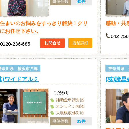
事例件数
45件
住まいのお悩みをすっきり解決！クリ
感動・共
にお任せ下さい。
042-756
お問合せ
店舗詳細
0120-236-685
神奈川県 横浜市戸塚
神奈川県 
株)ワイドアルミ
(株)諸
こだわり
補助金申請対応
オンライン相談
大規模改修対応
事例件数
33件