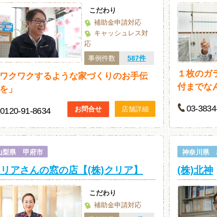
こだわり
補助金申請対応
キャッシュレス対
応
事例件数
587件
１枚のガ
ワクワクするような家づくりのお手伝
付までな
を」
03-3834
お問合せ
店舗詳細
0120-91-8634
山梨県 甲府市
神奈川県 
リアさんの窓の店【(株)クリア】
(株)北神
こだわり
補助金申請対応