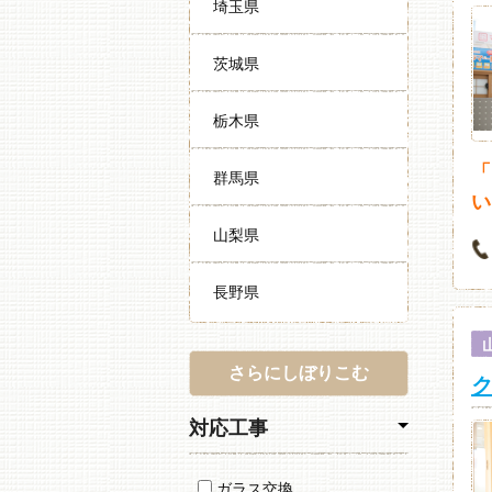
埼玉県
茨城県
栃木県
「
群馬県
い
山梨県
長野県
さらにしぼりこむ
ク
対応工事
ガラス交換