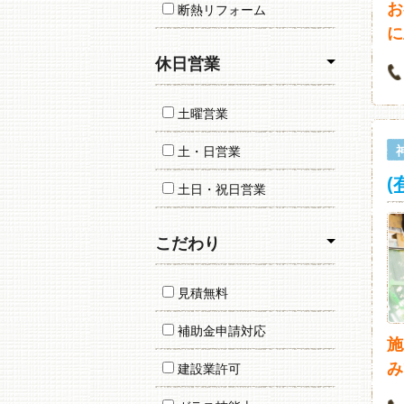
お
断熱リフォーム
に
休日営業
土曜営業
土・日営業
(
土日・祝日営業
こだわり
見積無料
補助金申請対応
施
み
建設業許可