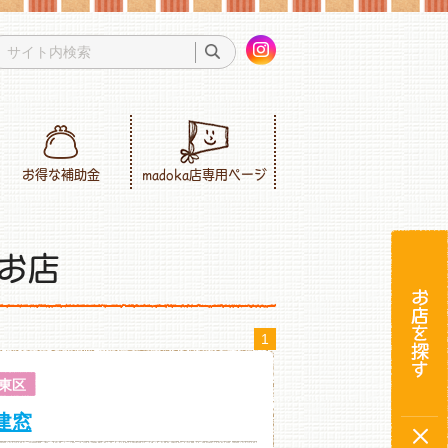
お得な補助金
madoka店専用ページ
お店
1
東区
建窓