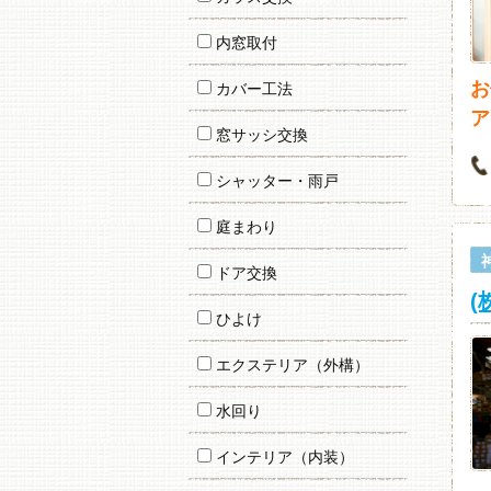
内窓取付
お
カバー工法
ア
窓サッシ交換
シャッター・雨戸
庭まわり
ドア交換
(
ひよけ
エクステリア（外構）
水回り
インテリア（内装）