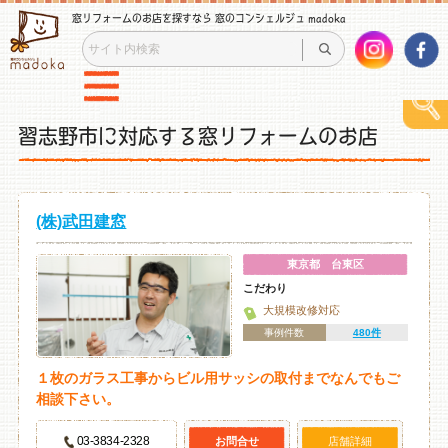
窓リフォームのお店を探すなら 窓のコンシェルジュ madoka
習志野市に対応する窓リフォームのお店
(株)武田建窓
東京都 台東区
こだわり
大規模改修対応
事例件数
480件
１枚のガラス工事からビル用サッシの取付までなんでもご
相談下さい。
03-3834-2328
お問合せ
店舗詳細