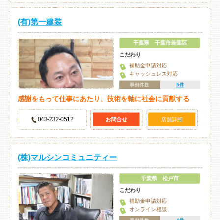
(有)第一建装
千葉県 千葉市若葉区
こだわり
補助金申請対応
キャッシュレス対応
事例件数
5件
感謝をもって仕事にあたり、技術を軸に社会に貢献する
043-232-0512
お問合せ
店舗詳細
(株)マルシンコミュニティー
千葉県 松戸市
こだわり
補助金申請対応
オンライン相談