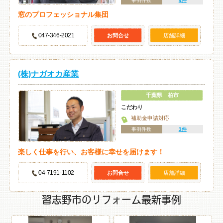
事例件数
4件
窓のプロフェッショナル集団
047-346-2021
お問合せ
店舗詳細
(株)ナガオカ産業
千葉県 柏市
こだわり
補助金申請対応
事例件数
3件
楽しく仕事を行い、お客様に幸せを届けます！
04-7191-1102
お問合せ
店舗詳細
習志野市のリフォーム最新事例