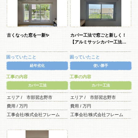
古くなった窓を一新✨
カバー工法で窓ごと新しく！
【アルミサッシカバー工法…
困っていたこと
困っていたこと
経年劣化
使い勝手
工事の内容
工事の内容
カバー工法
カバー工法
エリア / 市部習志野市
エリア / 市部習志野市
費用 / 万円
費用 / 万円
工事会社/株式会社フレーム
工事会社/株式会社フレーム