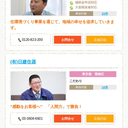
補助金申請対応
大規模改修対応
事例件数
22件
住環境づくり事業を通じて、地域の幸せを追求していきま
す。
0120-823-200
お問合せ
店舗詳細
(有)日建住器
東京都 葛飾区
こだわり
事例件数
16件
“感動をお客様へ” 「人間力」で勝負！
03-3608-6601
お問合せ
店舗詳細