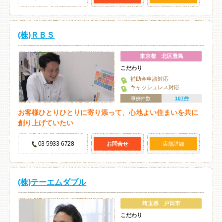
(株)ＲＢＳ
東京都 北区豊島
こだわり
補助金申請対応
キャッシュレス対応
事例件数
107件
お客様ひとりひとりに寄り添って、心地よい住まいを共に
創り上げていたい
03-5933-6728
お問合せ
店舗詳細
(株)テーエムダブル
埼玉県 戸田市
こだわり