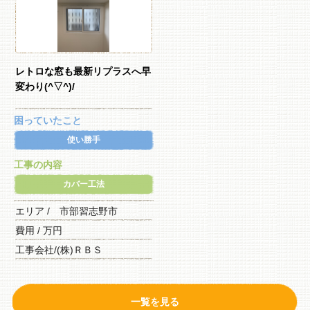
レトロな窓も最新リプラスへ早
変わり(^▽^)/
困っていたこと
使い勝手
工事の内容
カバー工法
エリア / 市部習志野市
費用 / 万円
工事会社/(株)ＲＢＳ
一覧を見る