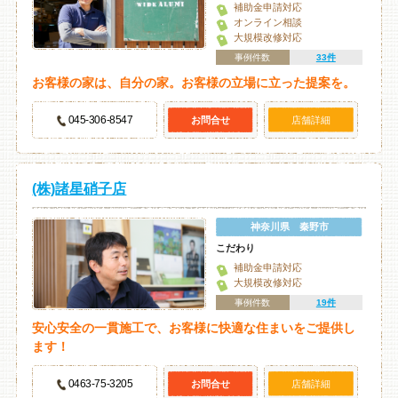
補助金申請対応
オンライン相談
大規模改修対応
事例件数
33件
お客様の家は、自分の家。お客様の立場に立った提案を。
045-306-8547
お問合せ
店舗詳細
(株)諸星硝子店
神奈川県 秦野市
こだわり
補助金申請対応
大規模改修対応
事例件数
19件
安心安全の一貫施工で、お客様に快適な住まいをご提供し
ます！
0463‐75‐3205
お問合せ
店舗詳細