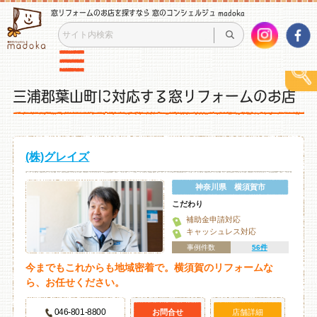
窓リフォームのお店を探すなら 窓のコンシェルジュ madoka
三浦郡葉山町に対応する窓リフォームのお店
(株)グレイズ
神奈川県 横須賀市
こだわり
補助金申請対応
キャッシュレス対応
事例件数
56件
今までもこれからも地域密着で。横須賀のリフォームな
ら、お任せください。
046-801-8800
お問合せ
店舗詳細