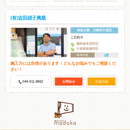
(有)吉田硝子興業
神奈川県 川崎市中原区
こだわり
補助金申請対応
大規模改修対応
事例件数
1件
施工力には自信があります！どんなお悩みでもご相談くだ
さい！
044-411-8862
お問合せ
店舗詳細