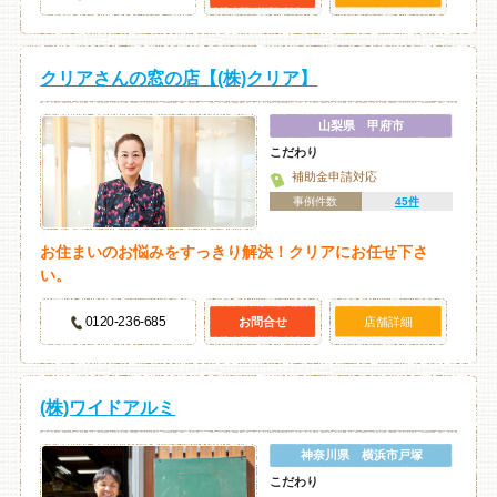
クリアさんの窓の店【(株)クリア】
山梨県 甲府市
こだわり
補助金申請対応
事例件数
45件
お住まいのお悩みをすっきり解決！クリアにお任せ下さ
い。
0120-236-685
お問合せ
店舗詳細
(株)ワイドアルミ
神奈川県 横浜市戸塚
こだわり