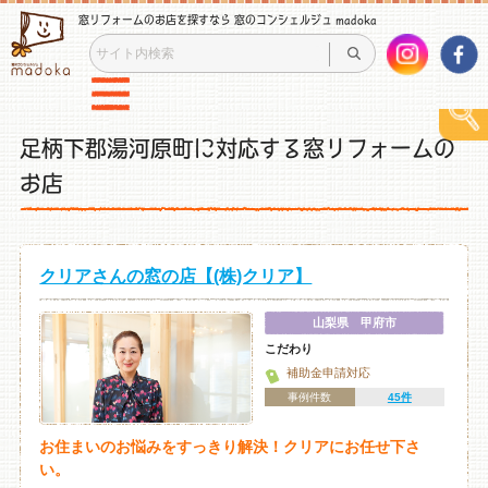
窓リフォームのお店を探すなら 窓のコンシェルジュ madoka
足柄下郡湯河原町に対応する窓リフォームの
お店
クリアさんの窓の店【(株)クリア】
山梨県 甲府市
こだわり
補助金申請対応
事例件数
45件
お住まいのお悩みをすっきり解決！クリアにお任せ下さ
い。