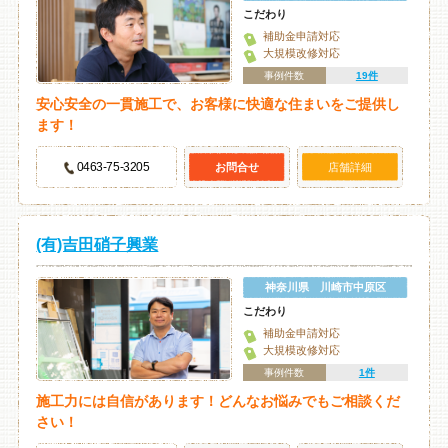
こだわり
補助金申請対応
大規模改修対応
事例件数
19件
安心安全の一貫施工で、お客様に快適な住まいをご提供し
ます！
0463‐75‐3205
お問合せ
店舗詳細
(有)吉田硝子興業
神奈川県 川崎市中原区
こだわり
補助金申請対応
大規模改修対応
事例件数
1件
施工力には自信があります！どんなお悩みでもご相談くだ
さい！