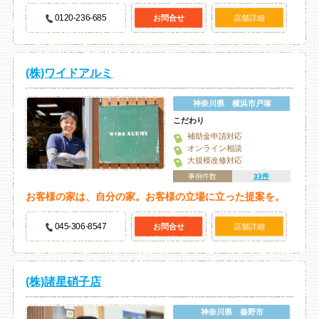
0120-236-685
お問合せ
店舗詳細
(株)ワイドアルミ
神奈川県 横浜市戸塚
こだわり
補助金申請対応
オンライン相談
大規模改修対応
事例件数
33件
お客様の家は、自分の家。お客様の立場に立った提案を。
045-306-8547
お問合せ
店舗詳細
(株)諸星硝子店
神奈川県 秦野市