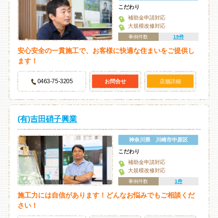
こだわり
補助金申請対応
大規模改修対応
事例件数
19件
安心安全の一貫施工で、お客様に快適な住まいをご提供し
ます！
0463‐75‐3205
お問合せ
店舗詳細
(有)吉田硝子興業
神奈川県 川崎市中原区
こだわり
補助金申請対応
大規模改修対応
事例件数
1件
施工力には自信があります！どんなお悩みでもご相談くだ
さい！