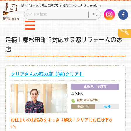
窓リフォームのお店を探すなら 窓のコンシェルジュ madoka
足柄上郡松田町に対応する窓リフォームのお
店
クリアさんの窓の店【(株)クリア】
山梨県 甲府市
こだわり
補助金申請対応
事例件数
45件
お住まいのお悩みをすっきり解決！クリアにお任せ下さ
い。