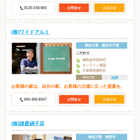
0120-236-685
お問合せ
店舗詳細
(株)ワイドアルミ
神奈川県 横浜市戸塚
こだわり
補助金申請対応
オンライン相談
大規模改修対応
事例件数
33件
お客様の家は、自分の家。お客様の立場に立った提案を。
045-306-8547
お問合せ
店舗詳細
(株)諸星硝子店
神奈川県 秦野市