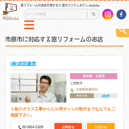
窓リフォームのお店を探すなら 窓のコンシェルジュ madoka
市原市に対応する窓リフォームのお店
(株)武田建窓
東京都 台東区
こだわり
大規模改修対応
事例件数
480件
１枚のガラス工事からビル用サッシの取付までなんでもご
相談下さい。
03-3834-2328
お問合せ
店舗詳細