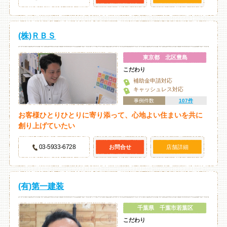
(株)ＲＢＳ
東京都 北区豊島
こだわり
補助金申請対応
キャッシュレス対応
事例件数
107件
お客様ひとりひとりに寄り添って、心地よい住まいを共に
創り上げていたい
03-5933-6728
お問合せ
店舗詳細
(有)第一建装
千葉県 千葉市若葉区
こだわり