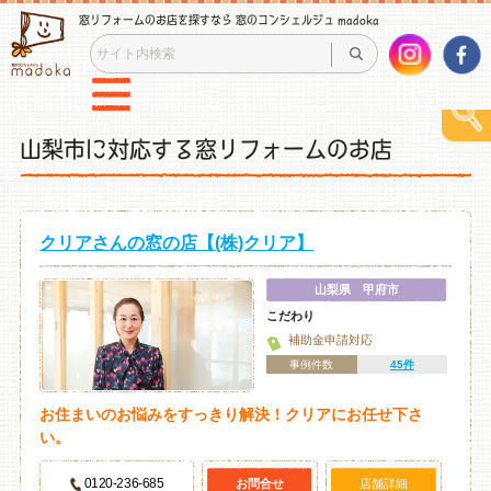
窓リフォームのお店を探すなら 窓のコンシェルジュ madoka
山梨市に対応する窓リフォームのお店
クリアさんの窓の店【(株)クリア】
山梨県 甲府市
こだわり
補助金申請対応
事例件数
45件
お住まいのお悩みをすっきり解決！クリアにお任せ下さ
い。
0120-236-685
お問合せ
店舗詳細