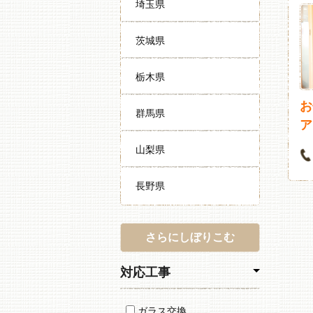
埼玉県
茨城県
栃木県
お
群馬県
ア
山梨県
長野県
さらにしぼりこむ
対応工事
ガラス交換