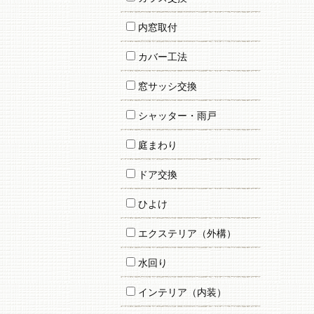
内窓取付
カバー工法
窓サッシ交換
シャッター・雨戸
庭まわり
ドア交換
ひよけ
エクステリア（外構）
水回り
インテリア（内装）