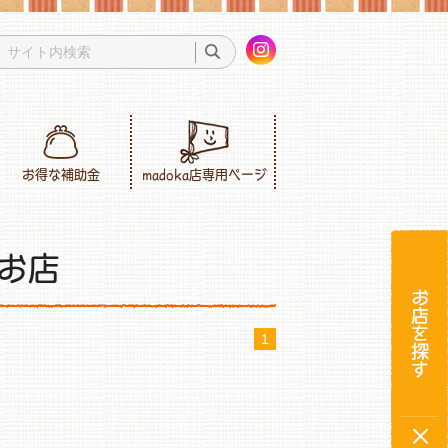
お得な補助金
madoka店専用ページ
お店
1