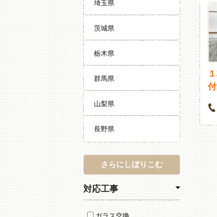
埼玉県
茨城県
栃木県
１
群馬県
付
山梨県
長野県
さらにしぼりこむ
対応工事
ガラス交換