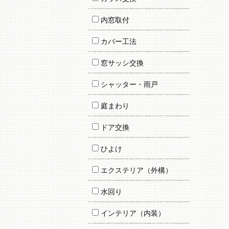
内窓取付
カバー工法
窓サッシ交換
シャッター・雨戸
庭まわり
ドア交換
ひよけ
エクステリア（外構）
水回り
インテリア（内装）