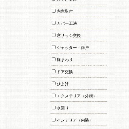
内窓取付
カバー工法
窓サッシ交換
シャッター・雨戸
庭まわり
ドア交換
ひよけ
エクステリア（外構）
水回り
インテリア（内装）