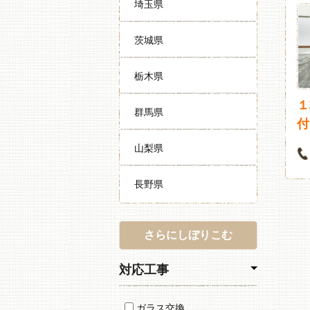
埼玉県
茨城県
栃木県
１
群馬県
付
山梨県
長野県
さらにしぼりこむ
対応工事
ガラス交換