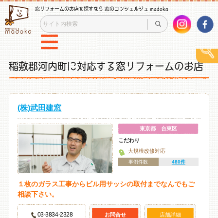
窓リフォームのお店を探すなら 窓のコンシェルジュ madoka
稲敷郡河内町に対応する窓リフォームのお店
(株)武田建窓
東京都 台東区
こだわり
大規模改修対応
事例件数
480件
１枚のガラス工事からビル用サッシの取付までなんでもご
相談下さい。
03-3834-2328
お問合せ
店舗詳細