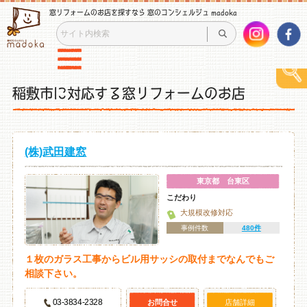
窓リフォームのお店を探すなら 窓のコンシェルジュ madoka
稲敷市に対応する窓リフォームのお店
(株)武田建窓
東京都 台東区
こだわり
大規模改修対応
事例件数
480件
１枚のガラス工事からビル用サッシの取付までなんでもご
相談下さい。
03-3834-2328
お問合せ
店舗詳細