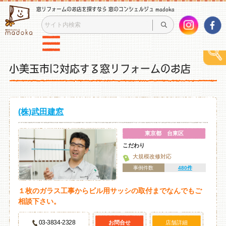
窓リフォームのお店を探すなら 窓のコンシェルジュ madoka
小美玉市に対応する窓リフォームのお店
(株)武田建窓
東京都 台東区
こだわり
大規模改修対応
事例件数
480件
１枚のガラス工事からビル用サッシの取付までなんでもご
相談下さい。
03-3834-2328
お問合せ
店舗詳細