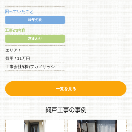
困っていたこと
経年劣化
工事の内容
窓まわり
エリア /
費用 / 11万円
工事会社/(株)フカノサッシ
一覧を見る
網戸工事の事例