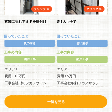
玄関に折れアミドを取付け
新しいﾚｰﾙで
困っていたこと
困っていたこと
夏の暑さ
使い勝手
工事の内容
工事の内容
網戸工事
網戸工事
エリア /
エリア /
費用 / 13万円
費用 / 5万円
工事会社/(株)フカノサッシ
工事会社/(株)フカノサッシ
一覧を見る