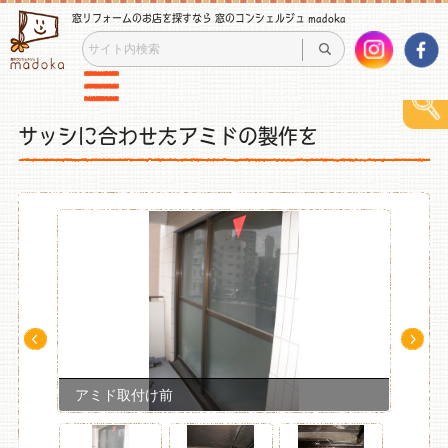
窓リフォームのお店を探すなら 窓のコンシェルジュ madoka
サッシに合わせたアミドの製作を
Pre
Ne
v
xt
アミド取付け前