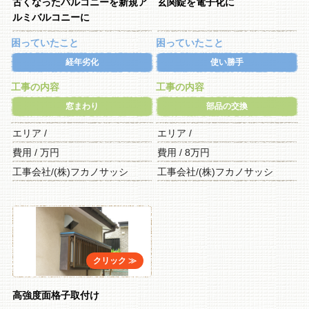
古くなったバルコニーを新規ア
玄関錠を電子化に
ルミバルコニーに
困っていたこと
困っていたこと
経年劣化
使い勝手
工事の内容
工事の内容
窓まわり
部品の交換
エリア /
エリア /
費用 / 万円
費用 / 8万円
工事会社/(株)フカノサッシ
工事会社/(株)フカノサッシ
高強度面格子取付け