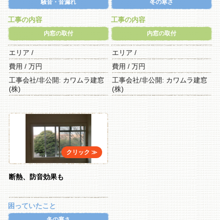
騒音・音漏れ
冬の寒さ
工事の内容
工事の内容
内窓の取付
内窓の取付
エリア /
エリア /
費用 / 万円
費用 / 万円
工事会社/非公開: カワムラ建窓
工事会社/非公開: カワムラ建窓
(株)
(株)
断熱、防音効果も
困っていたこと
冬の寒さ