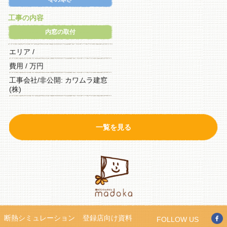
工事の内容
内窓の取付
エリア /
費用 / 万円
工事会社/非公開: カワムラ建窓
(株)
一覧を見る
断熱シミュレーション
登録店向け資料
FOLLOW US