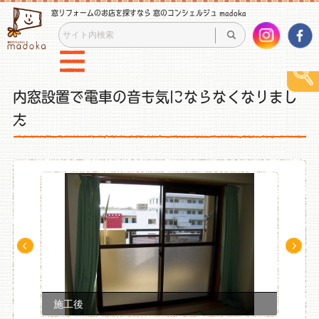
窓リフォームのお店を探すなら 窓のコンシェルジュ madoka
内窓設置で電車の音も気にならなくなりまし
た
Pre
Ne
v
xt
施工後