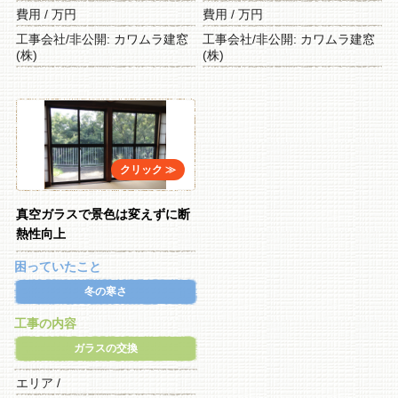
費用 / 万円
費用 / 万円
工事会社/非公開: カワムラ建窓
工事会社/非公開: カワムラ建窓
(株)
(株)
真空ガラスで景色は変えずに断
熱性向上
困っていたこと
冬の寒さ
工事の内容
ガラスの交換
エリア /