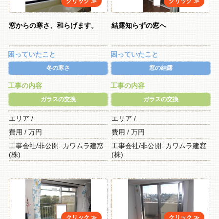
窓からの寒さ、和らげます。
結露知らずの窓へ
困っていたこと
困っていたこと
冬の寒さ
窓の結露
工事の内容
工事の内容
ガラスの交換
ガラスの交換
エリア /
エリア /
費用 / 万円
費用 / 万円
工事会社/非公開: カワムラ建窓
工事会社/非公開: カワムラ建窓
(株)
(株)