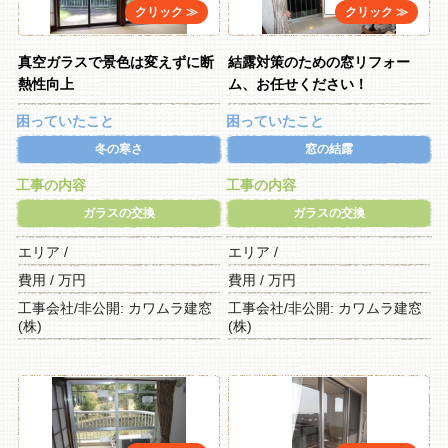
真空ガラスで景色は変えずに断
結露対策のための窓リフォー
熱性向上
ム、お任せください！
困っていたこと
困っていたこと
冬の寒さ
窓の結露
工事の内容
工事の内容
ガラスの交換
ガラスの交換
エリア /
エリア /
費用 / 万円
費用 / 万円
工事会社/非公開: カワムラ建窓
工事会社/非公開: カワムラ建窓
(株)
(株)