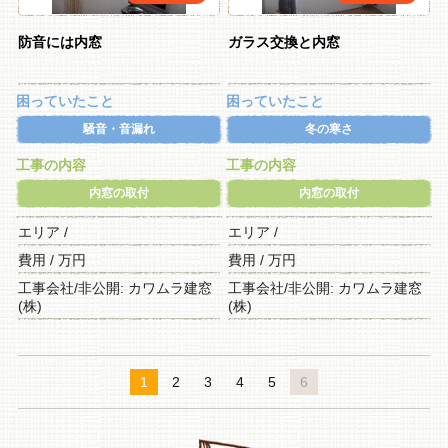
防音には内窓
ガラス交換と内窓
困っていたこと
困っていたこと
騒音・音漏れ
冬の寒さ
工事の内容
工事の内容
内窓の取付
内窓の取付
エリア /
エリア /
費用 / 万円
費用 / 万円
工事会社/非公開: カワムラ建窓
工事会社/非公開: カワムラ建窓
(株)
(株)
1
2
3
4
5
6