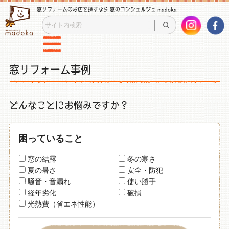
窓リフォームのお店を探すなら 窓のコンシェルジュ madoka
窓リフォーム事例
どんなことにお悩みですか？
困っていること
窓の結露
冬の寒さ
夏の暑さ
安全・防犯
騒音・音漏れ
使い勝手
経年劣化
破損
光熱費（省エネ性能）