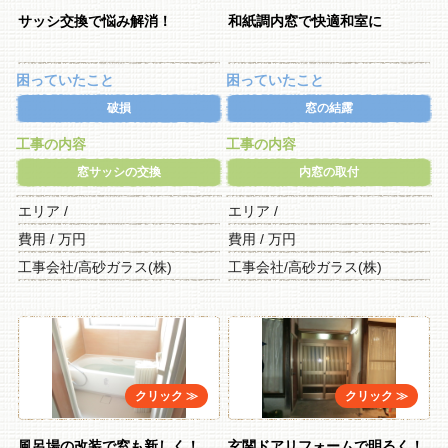
サッシ交換で悩み解消！
和紙調内窓で快適和室に
困っていたこと
困っていたこと
破損
窓の結露
工事の内容
工事の内容
窓サッシの交換
内窓の取付
エリア /
エリア /
費用 / 万円
費用 / 万円
工事会社/高砂ガラス(株)
工事会社/高砂ガラス(株)
風呂場の改装で窓も新しく！
玄関ドアリフォームで明るく！