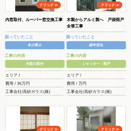
内窓取付、ルーバー窓交換工事
木製からアルミ製へ 戸袋雨戸
全替工事
困っていたこと
困っていたこと
冬の寒さ
経年劣化
工事の内容
工事の内容
内窓の取付
シャッター・雨戸
エリア /
エリア /
費用 / 36万円
費用 / 万円
工事会社/高砂ガラス(株)
工事会社/高砂ガラス(株)