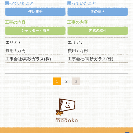
困っていたこと
困っていたこと
使い勝手
冬の寒さ
工事の内容
工事の内容
シャッター・雨戸
内窓の取付
エリア /
エリア /
費用 / 万円
費用 / 万円
工事会社/高砂ガラス(株)
工事会社/高砂ガラス(株)
1
2
3