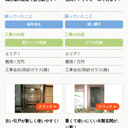
困っていたこと
困っていたこと
経年劣化
使い勝手
工事の内容
工事の内容
窓サッシの交換
ドアの交換
エリア /
エリア /
費用 / 万円
費用 / 万円
工事会社/高砂ガラス(株)
工事会社/高砂ガラス(株)
古い引戸が新しく使いやすく!
重くて使いにくい木製玄関が、
一新！