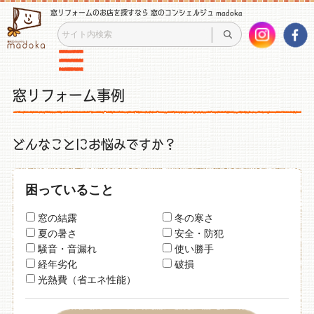
窓リフォームのお店を探すなら 窓のコンシェルジュ madoka
窓リフォーム事例
どんなことにお悩みですか？
困っていること
窓の結露
冬の寒さ
夏の暑さ
安全・防犯
騒音・音漏れ
使い勝手
経年劣化
破損
光熱費（省エネ性能）