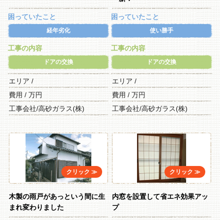
困っていたこと
困っていたこと
経年劣化
使い勝手
工事の内容
工事の内容
ドアの交換
ドアの交換
エリア /
エリア /
費用 / 万円
費用 / 万円
工事会社/高砂ガラス(株)
工事会社/高砂ガラス(株)
木製の雨戸があっという間に生
内窓を設置して省エネ効果アッ
まれ変わりました
プ