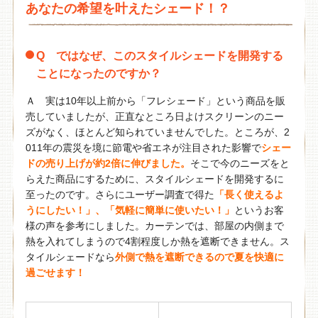
あなたの希望を叶えたシェード！？
Q ではなぜ、このスタイルシェードを開発する
ことになったのですか？
Ａ 実は10年以上前から「フレシェード」という商品を販
売していましたが、正直なところ日よけスクリーンのニー
ズがなく、ほとんど知られていませんでした。ところが、2
011年の震災を境に節電や省エネが注目された影響で
シェー
ドの売り上げが約2倍に伸びました。
そこで今のニーズをと
らえた商品にするために、スタイルシェードを開発するに
至ったのです。さらにユーザー調査で得た
「長く使えるよ
うにしたい！」、「気軽に簡単に使いたい！」
というお客
様の声を参考にしました。カーテンでは、部屋の内側まで
熱を入れてしまうので4割程度しか熱を遮断できません。ス
タイルシェードなら
外側で熱を遮断できるので夏を快適に
過ごせます！