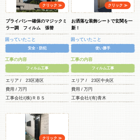
プライバシー確保のマジックミ
お洒落な装飾シートで玄関を一
ラー調 フィルム 張替
新！
困っていたこと
困っていたこと
安全・防犯
使い勝手
工事の内容
工事の内容
フィルム工事
フィルム工事
エリア / 23区港区
エリア / 23区中央区
費用 / 万円
費用 / 万円
工事会社/(株)ＲＢＳ
工事会社/(有)青木