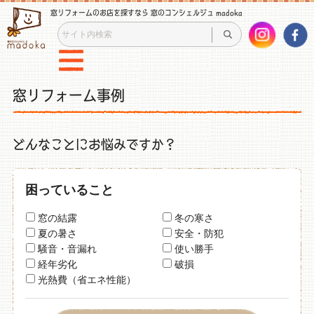
窓リフォームのお店を探すなら 窓のコンシェルジュ madoka
窓リフォーム事例
どんなことにお悩みですか？
困っていること
窓の結露
冬の寒さ
夏の暑さ
安全・防犯
騒音・音漏れ
使い勝手
経年劣化
破損
光熱費（省エネ性能）