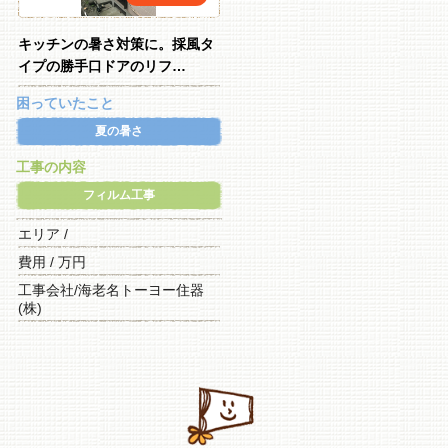
キッチンの暑さ対策に。採風タ
イプの勝手口ドアのリフ…
困っていたこと
夏の暑さ
工事の内容
フィルム工事
エリア /
費用 / 万円
工事会社/海老名トーヨー住器
(株)