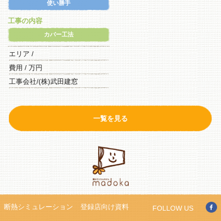
使い勝手
工事の内容
カバー工法
エリア /
費用 / 万円
工事会社/(株)武田建窓
一覧を見る
断熱シミュレーション
登録店向け資料
FOLLOW US