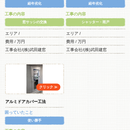
経年劣化
経年劣化
工事の内容
工事の内容
窓サッシの交換
シャッター・雨戸
エリア /
エリア /
費用 / 万円
費用 / 万円
工事会社/(株)武田建窓
工事会社/(株)武田建窓
アルミドアカバー工法
困っていたこと
使い勝手