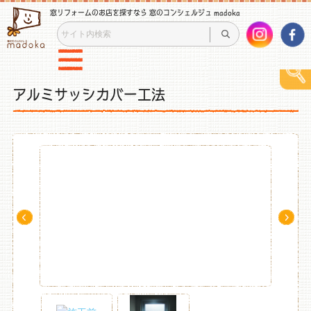
窓リフォームのお店を探すなら 窓のコンシェルジュ madoka
アルミサッシカバー工法
Pre
Ne
v
xt