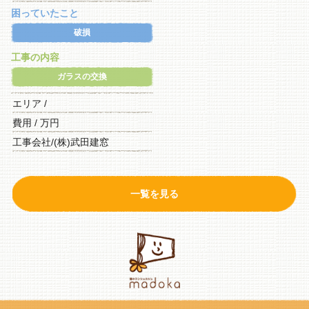
困っていたこと
破損
工事の内容
ガラスの交換
エリア /
費用 / 万円
工事会社/(株)武田建窓
一覧を見る