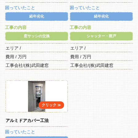
困っていたこと
困っていたこと
経年劣化
経年劣化
工事の内容
工事の内容
窓サッシの交換
シャッター・雨戸
エリア /
エリア /
費用 / 万円
費用 / 万円
工事会社/(株)武田建窓
工事会社/(株)武田建窓
アルミドアカバー工法
困っていたこと