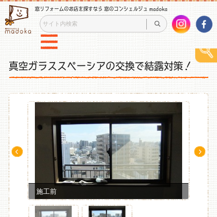
窓リフォームのお店を探すなら 窓のコンシェルジュ madoka
真空ガラススペーシアの交換で結露対策！
Pre
Ne
v
xt
施工前