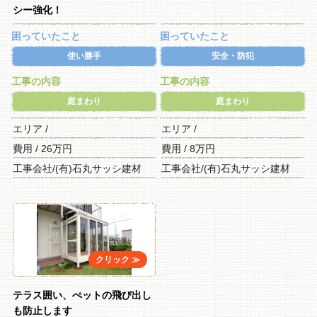
シー強化！
困っていたこと
困っていたこと
使い勝手
安全・防犯
工事の内容
工事の内容
庭まわり
庭まわり
エリア /
エリア /
費用 / 26万円
費用 / 8万円
工事会社/(有)石丸サッシ建材
工事会社/(有)石丸サッシ建材
テラス囲い、ぺットの飛び出し
も防止します