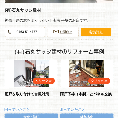
(有)石丸サッシ建材
神奈川県の窓をよくしたい！湘南 平塚のお店です。
店舗詳細
0463‐51‐4777
お問合せ
(有)石丸サッシ建材のリフォーム事例
雨戸を取り付けて台風対策
雨戸下枠（木製）とパネル交換
困っていたこと
困っていたこと
安全・防犯
経年劣化