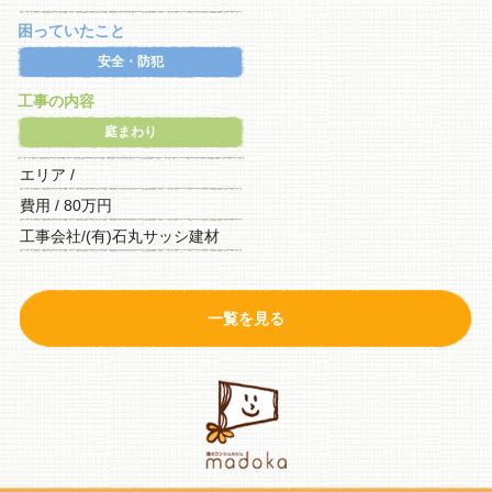
困っていたこと
安全・防犯
工事の内容
庭まわり
エリア /
費用 / 80万円
工事会社/(有)石丸サッシ建材
一覧を見る