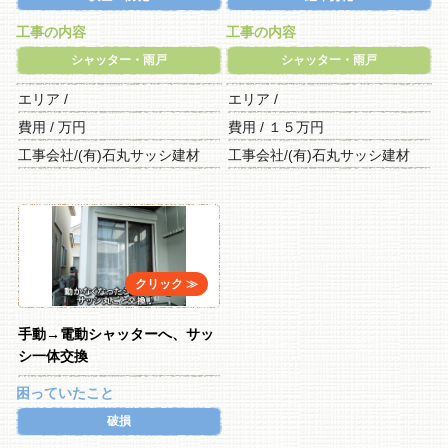
工事の内容
工事の内容
シャッター・雨戸
シャッター・雨戸
エリア /
エリア /
費用 / 万円
費用 / １５万円
工事会社/(有)石丸サッシ建材
工事会社/(有)石丸サッシ建材
手動→電動シャッターへ、サッ
シ一体交換
困っていたこと
破損