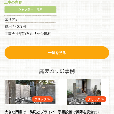
工事の内容
シャッター・雨戸
エリア /
費用 / 40万円
工事会社/(有)石丸サッシ建材
一覧を見る
庭まわりの事例
大きな門扉で、防犯とプライバ
手摺設置で昇降を安全に♪