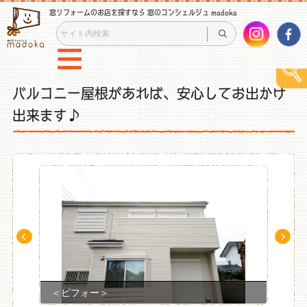
窓リフォームのお店を探すなら 窓のコンシェルジュ madoka
バルコニー屋根があれば、安心してお出かけ
出来ます♪
Pre
Ne
v
xt
＜ビフォー＞