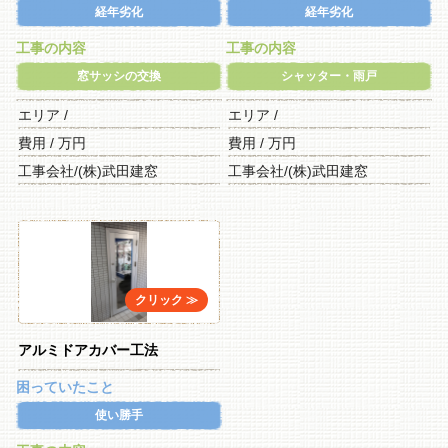
経年劣化
経年劣化
工事の内容
工事の内容
窓サッシの交換
シャッター・雨戸
エリア /
エリア /
費用 / 万円
費用 / 万円
工事会社/(株)武田建窓
工事会社/(株)武田建窓
アルミドアカバー工法
困っていたこと
使い勝手