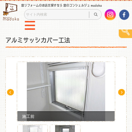
窓リフォームのお店を探すなら 窓のコンシェルジュ madoka
アルミサッシカバー工法
Pre
Ne
v
xt
施工前