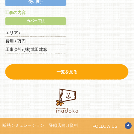
使い勝手
工事の内容
カバー工法
エリア /
費用 / 万円
工事会社/(株)武田建窓
一覧を見る
断熱シミュレーション
登録店向け資料
FOLLOW US