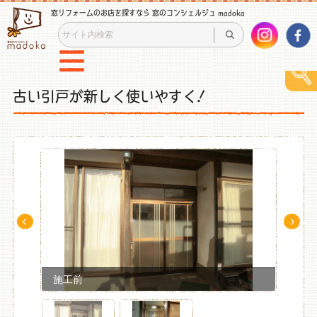
窓リフォームのお店を探すなら 窓のコンシェルジュ madoka
古い引戸が新しく使いやすく!
Pre
Ne
v
xt
施工前