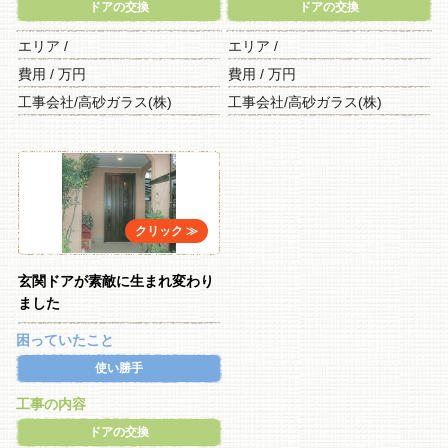
ドアの交換
ドアの交換
エリア /
エリア /
費用 / 万円
費用 / 万円
工事会社/高砂ガラス(株)
工事会社/高砂ガラス(株)
玄関ドアが素敵に生まれ変わり
ました
困っていたこと
使い勝手
工事の内容
ドアの交換