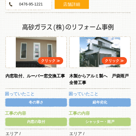
店舗詳細
0476-95-1221
高砂ガラス(株)のリフォーム事例
内窓取付、ルーバー窓交換工事
木製からアルミ製へ 戸袋雨戸
全替工事
困っていたこと
困っていたこと
冬の寒さ
経年劣化
工事の内容
工事の内容
内窓の取付
シャッター・雨戸
エリア /
エリア /