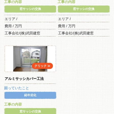
工事の内容
工事の内容
窓サッシの交換
窓サッシの交換
エリア /
エリア /
費用 / 万円
費用 / 万円
工事会社/(株)武田建窓
工事会社/(株)武田建窓
アルミサッシカバー工法
困っていたこと
経年劣化
工事の内容
窓サッシの交換