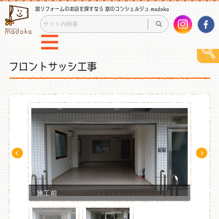
窓リフォームのお店を探すなら 窓のコンシェルジュ madoka
フロントサッシ工事
Pre
Ne
v
xt
施工前