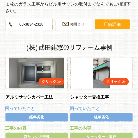
１枚のガラス工事からビル用サッシの取付までなんでもご相談下
さい。
店舗詳細
03-3834-2328
お問合せ
(株)武田建窓のリフォーム事例
アルミサッシカバー工法
シャッター交換工事
困っていたこと
困っていたこと
経年劣化
経年劣化
工事の内容
工事の内容
窓サッシの交換
シャッター・雨戸