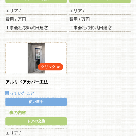
エリア /
エリア /
費用 / 万円
費用 / 万円
工事会社/(株)武田建窓
工事会社/(株)武田建窓
アルミドアカバー工法
困っていたこと
使い勝手
工事の内容
ドアの交換
エリア /