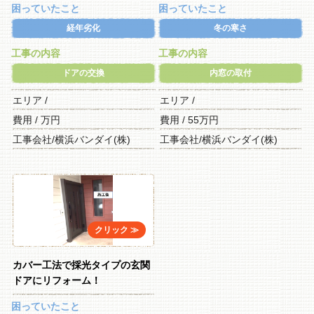
困っていたこと
困っていたこと
経年劣化
冬の寒さ
工事の内容
工事の内容
ドアの交換
内窓の取付
エリア /
エリア /
費用 / 万円
費用 / 55万円
工事会社/横浜バンダイ(株)
工事会社/横浜バンダイ(株)
カバー工法で採光タイプの玄関
ドアにリフォーム！
困っていたこと