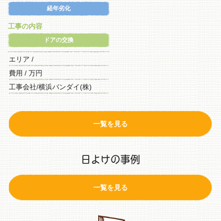
経年劣化
工事の内容
ドアの交換
エリア /
費用 / 万円
工事会社/横浜バンダイ(株)
一覧を見る
日よけの事例
一覧を見る