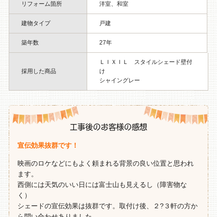
リフォーム箇所
洋室、和室
建物タイプ
戸建
築年数
27年
ＬＩＸＩＬ スタイルシェード壁付
採用した商品
け
シャイングレー
工事後のお客様の感想
宣伝効果抜群です！
映画のロケなどにもよく頼まれる背景の良い位置と思われ
ます。
西側には天気のいい日には富士山も見えるし（障害物な
く）
シェードの宣伝効果は抜群です。取付け後、２?３軒の方か
ら問い合わせありました。