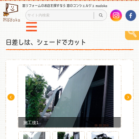
窓リフォームのお店を探すなら 窓のコンシェルジュ madoka
日差しは、シェードでカット
Pre
Ne
v
xt
施工後1