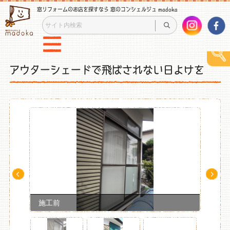
窓リフォームのお店を探すなら 窓のコンシェルジュ madoka
アウターシェードで飛ばされない日よけを
Pre
Ne
v
xt
施工前