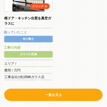
框ドア・キッチン出窓を真空ガ
ラスに
困っていたこと
冬の寒さ
工事の内容
ガラスの交換
エリア /
費用 / 万円
工事会社/(有)岡崎ガラス店
一覧を見る