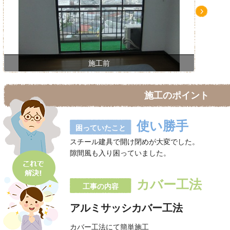
Ne
xt
施工前
施工のポイント
使い勝手
困っていたこと
スチール建具で開け閉めが大変でした。
隙間風も入り困っていました。
カバー工法
工事の内容
アルミサッシカバー工法
カバー工法にて簡単施工