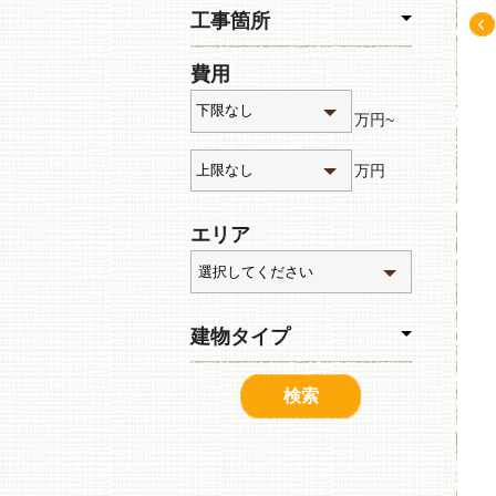
工事箇所
Pre
費用
v
万円~
万円
エリア
建物タイプ