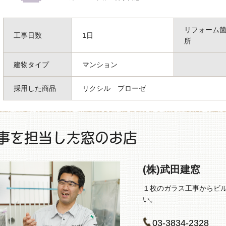
リフォーム
工事日数
1日
所
建物タイプ
マンション
採用した商品
リクシル プローゼ
事を担当した窓のお店
(株)武田建窓
１枚のガラス工事からビ
い。
03-3834-2328