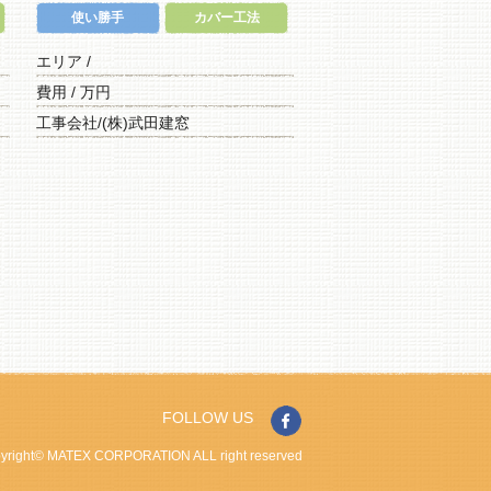
使い勝手
カバー工法
エリア /
費用 / 万円
工事会社/(株)武田建窓
FOLLOW US
yright© MATEX CORPORATION ALL right reserved