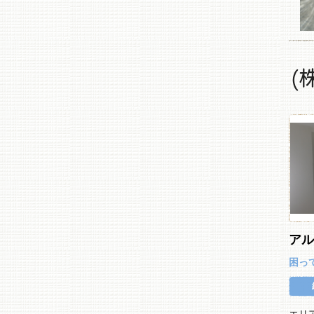
(
ア
困っ