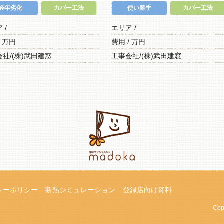
経年劣化
カバー工法
使い勝手
カバー工法
ア /
エリア /
/ 万円
費用 / 万円
社/(株)武田建窓
工事会社/(株)武田建窓
シーポリシー
断熱シミュレーション
登録店向け資料
Cop