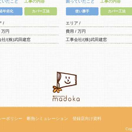
ていたこと
工事の内容
困っていたこと
工事の内容
経年劣化
カバー工法
使い勝手
カバー工法
ア /
エリア /
/ 万円
費用 / 万円
社/(株)武田建窓
工事会社/(株)武田建窓
シーポリシー
断熱シミュレーション
登録店向け資料
Cop