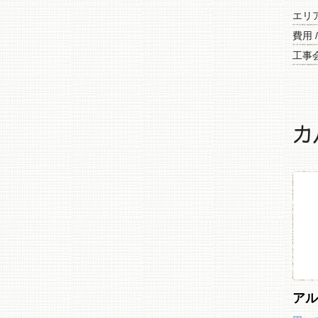
エリ
費用 
工事会
カ
ア