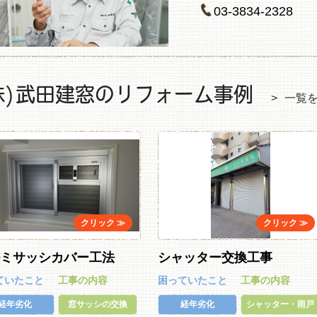
03-3834-2328
株)武田建窓のリフォーム事例
一覧
ルミサッシカバー工法
シャッター交換工事
ていたこと
工事の内容
困っていたこと
工事の内容
経年劣化
窓サッシの交換
経年劣化
シャッター・雨戸