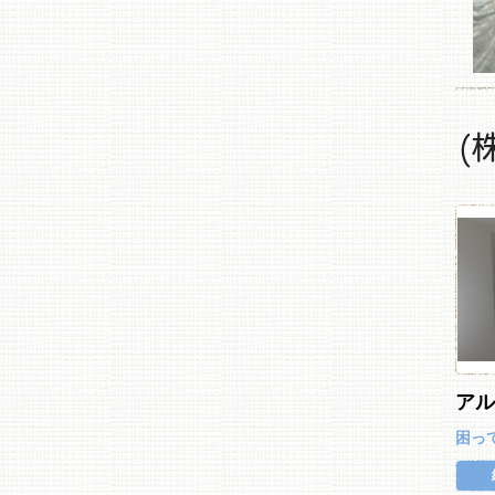
(
ア
困っ