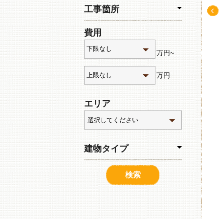
工事箇所
Pre
費用
v
万円~
万円
エリア
建物タイプ