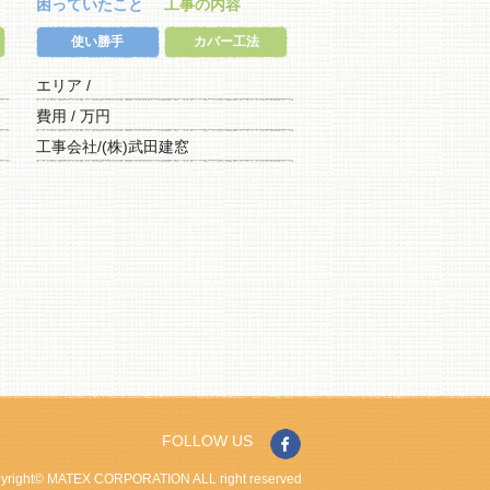
困っていたこと
工事の内容
使い勝手
カバー工法
エリア /
費用 / 万円
工事会社/(株)武田建窓
FOLLOW US
yright© MATEX CORPORATION ALL right reserved