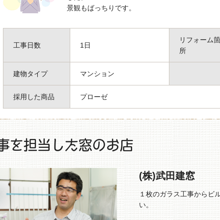
景観もばっちりです。
リフォーム
工事日数
1日
所
建物タイプ
マンション
採用した商品
プローゼ
事を担当した窓のお店
(株)武田建窓
１枚のガラス工事からビ
い。