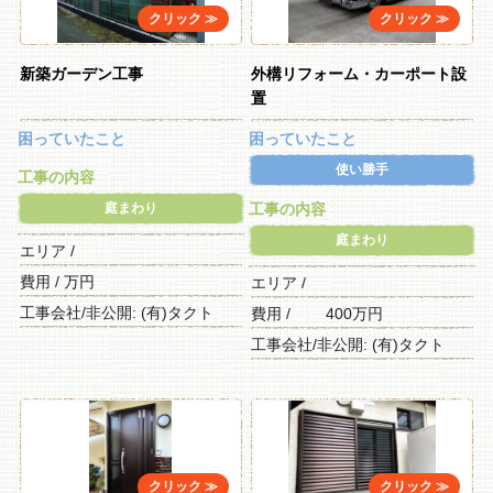
新築ガーデン工事
外構リフォーム・カーポート設
置
困っていたこと
困っていたこと
使い勝手
工事の内容
庭まわり
工事の内容
庭まわり
エリア /
費用 / 万円
エリア /
工事会社/非公開: (有)タクト
費用 / 400万円
工事会社/非公開: (有)タクト