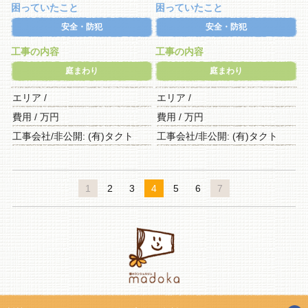
困っていたこと
困っていたこと
安全・防犯
安全・防犯
工事の内容
工事の内容
庭まわり
庭まわり
エリア /
エリア /
費用 / 万円
費用 / 万円
工事会社/非公開: (有)タクト
工事会社/非公開: (有)タクト
1
2
3
4
5
6
7