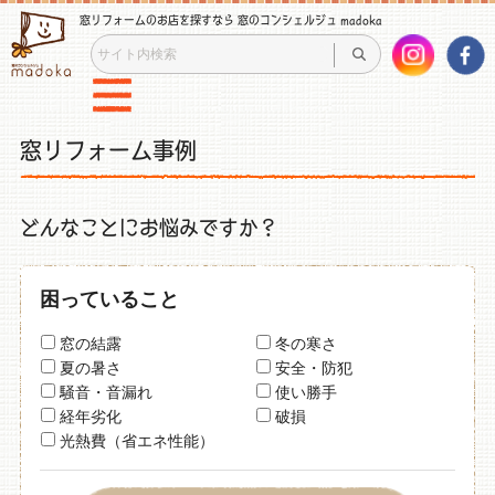
窓リフォームのお店を探すなら 窓のコンシェルジュ madoka
窓リフォーム事例
どんなことにお悩みですか？
困っていること
窓の結露
冬の寒さ
夏の暑さ
安全・防犯
騒音・音漏れ
使い勝手
経年劣化
破損
光熱費（省エネ性能）