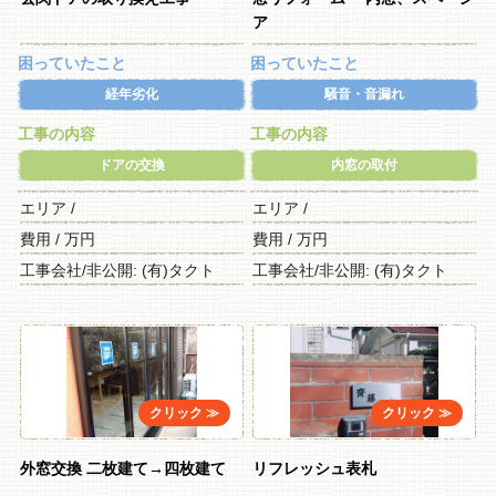
ア
困っていたこと
困っていたこと
経年劣化
騒音・音漏れ
工事の内容
工事の内容
ドアの交換
内窓の取付
エリア /
エリア /
費用 / 万円
費用 / 万円
工事会社/非公開: (有)タクト
工事会社/非公開: (有)タクト
外窓交換 二枚建て→四枚建て
リフレッシュ表札