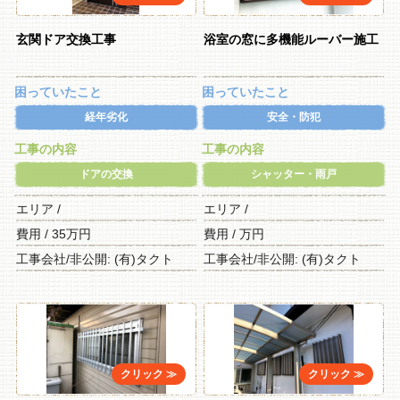
玄関ドア交換工事
浴室の窓に多機能ルーバー施工
困っていたこと
困っていたこと
経年劣化
安全・防犯
工事の内容
工事の内容
ドアの交換
シャッター・雨戸
エリア /
エリア /
費用 / 35万円
費用 / 万円
工事会社/非公開: (有)タクト
工事会社/非公開: (有)タクト