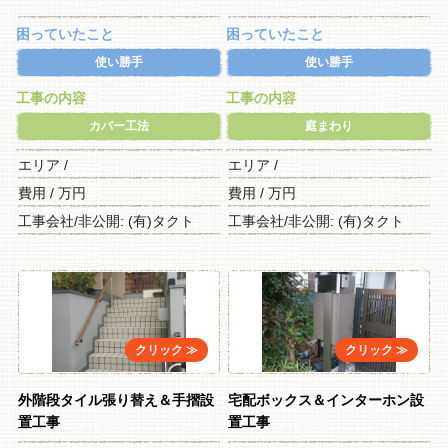
困っていたこと
困っていたこと
使い勝手
使い勝手
工事の内容
工事の内容
カバー工法
庭まわり
エリア /
エリア /
費用 / 万円
費用 / 万円
工事会社/非公開: (有)タクト
工事会社/非公開: (有)タクト
外階段タイル張り替え＆手摺設
宅配ボックス＆インターホン設
置工事
置工事