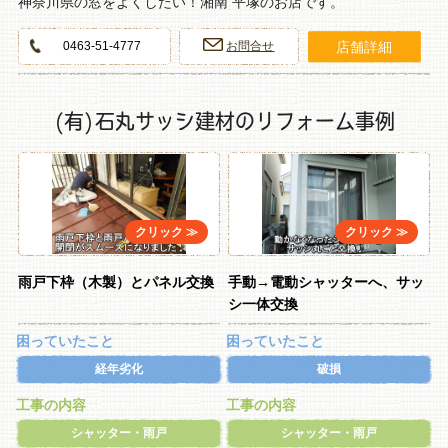
神奈川県の窓をよくしたい！湘南 平塚のお店です。
店舗詳細
0463‐51‐4777
お問合せ
(有)石丸サッシ建材のリフォーム事例
雨戸下枠（木製）とパネル交換
手動→電動シャッターへ、サッ
シ一体交換
困っていたこと
困っていたこと
経年劣化
破損
工事の内容
工事の内容
シャッター・雨戸
シャッター・雨戸