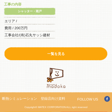
工事の内容
シャッター・雨戸
エリア /
費用 / 200万円
工事会社/(有)石丸サッシ建材
一覧を見る
断熱シミュレーション
登録店向け資料
FOLLOW US
Copyright© MATEX CORPORATION ALL right reserved