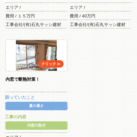
エリア /
エリア /
費用 / １５万円
費用 / 40万円
工事会社/(有)石丸サッシ建材
工事会社/(有)石丸サッシ建材
内窓で断熱対策！
困っていたこと
夏の暑さ
工事の内容
内窓の取付