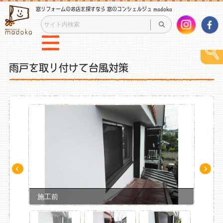
窓リフォームのお店を探すなら 窓のコンシェルジュ madoka
雨戸を取り付けて台風対策
Pre
Ne
v
xt
施工前