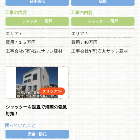
経年劣化
破損
工事の内容
工事の内容
シャッター・雨戸
シャッター・雨戸
エリア /
エリア /
費用 / １５万円
費用 / 40万円
工事会社/(有)石丸サッシ建材
工事会社/(有)石丸サッシ建材
シャッターを設置で海際の強風
対策！
困っていたこと
安全・防犯