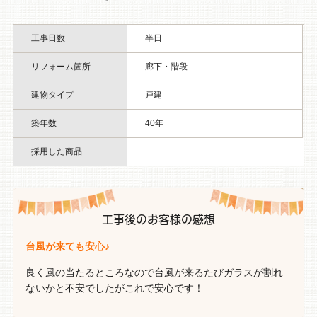
工事日数
半日
リフォーム箇所
廊下・階段
建物タイプ
戸建
築年数
40年
採用した商品
工事後のお客様の感想
台風が来ても安心♪
良く風の当たるところなので台風が来るたびガラスが割れ
ないかと不安でしたがこれで安心です！