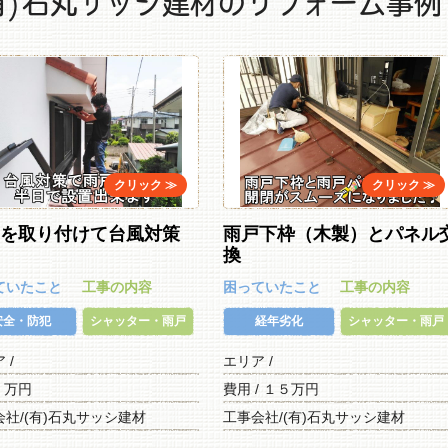
有)石丸サッシ建材のリフォーム事例
戸を取り付けて台風対策
雨戸下枠（木製）とパネル
換
ていたこと
工事の内容
困っていたこと
工事の内容
安全・防犯
シャッター・雨戸
経年劣化
シャッター・雨戸
ア /
エリア /
/ 万円
費用 / １５万円
会社/(有)石丸サッシ建材
工事会社/(有)石丸サッシ建材