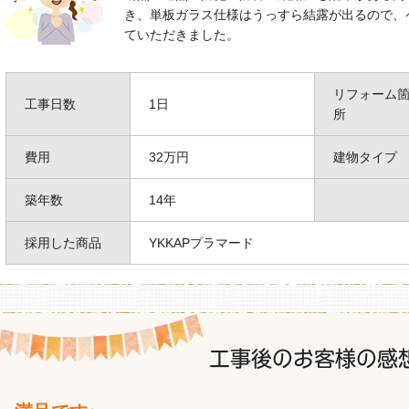
き、単板ガラス仕様はうっすら結露が出るので、
ていただきました。
リフォーム
工事日数
1日
所
費用
32万円
建物タイプ
築年数
14年
採用した商品
YKKAPプラマード
工事後のお客様の感