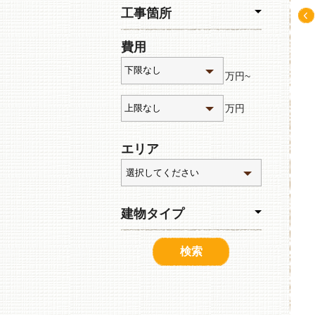
工事箇所
Pre
費用
v
万円~
万円
エリア
建物タイプ