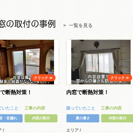
窓の取付の事例
一覧を見る
窓で断熱対策！
内窓で断熱対策！
ていたこと
工事の内容
困っていたこと
工事の内容
音・音漏れ
内窓の取付
夏の暑さ
内窓の取付
ア /
エリア /