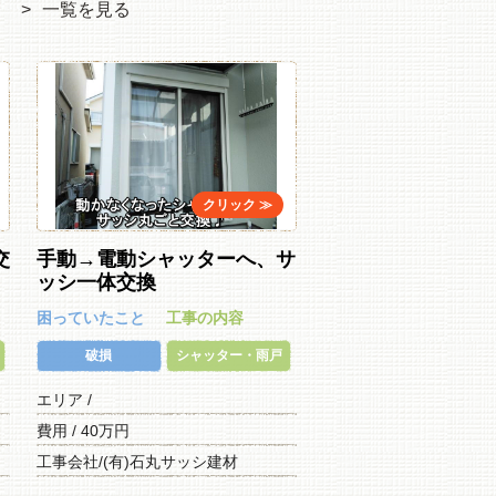
一覧を見る
交
手動→電動シャッターへ、サ
ッシ一体交換
困っていたこと
工事の内容
破損
シャッター・雨戸
エリア /
費用 / 40万円
工事会社/(有)石丸サッシ建材