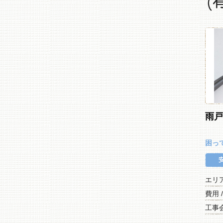
(
雨
困っ
エリ
費用 
工事