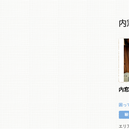
内
内
困っ
騒
エリ