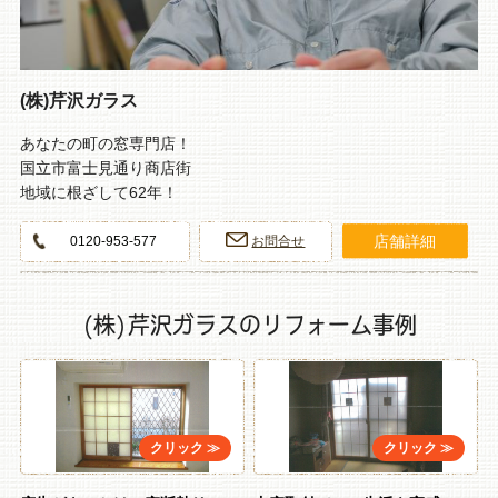
(株)芹沢ガラス
あなたの町の窓専門店！
国立市富士見通り商店街
地域に根ざして62年！
店舗詳細
0120-953-577
お問合せ
(株)芹沢ガラスのリフォーム事例