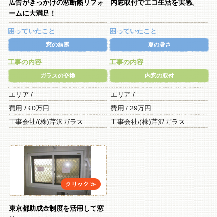
広告がきっかけの窓断熱リフォ
内窓取付でエコ生活を実感。
ームに大満足！
困っていたこと
困っていたこと
窓の結露
夏の暑さ
工事の内容
工事の内容
ガラスの交換
内窓の取付
エリア /
エリア /
費用 / 60万円
費用 / 29万円
工事会社/(株)芹沢ガラス
工事会社/(株)芹沢ガラス
東京都助成金制度を活用して窓