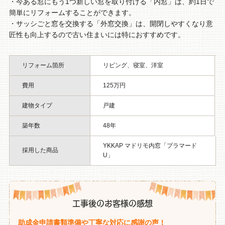
・今ある窓にもう1つ新しい窓を取り付ける「内窓」は、約1日で
簡単にリフォームすることができます。
・サッシごと窓を交換する「外窓交換」は、開閉しやすくなり意
匠性も向上するので古い住まいには特におすすめです。
リフォーム箇所
リビング、寝室、洋室
費用
125万円
建物タイプ
戸建
築年数
48年
YKKAP マドリモ内窓「プラマード
採用した商品
U」
工事後のお客様の感想
助成金申請書類準備や丁寧な対応に感謝の声！