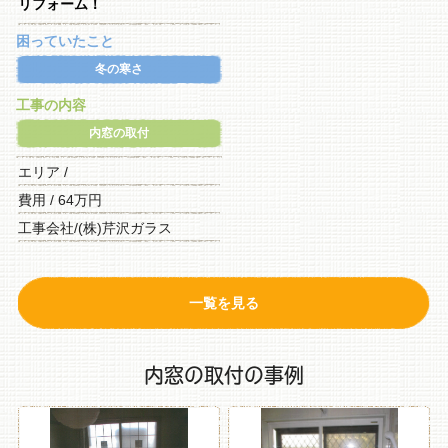
リフォーム！
困っていたこと
冬の寒さ
工事の内容
内窓の取付
エリア /
費用 / 64万円
工事会社/(株)芹沢ガラス
一覧を見る
内窓の取付の事例