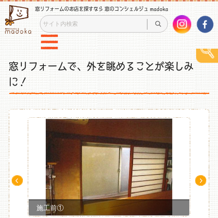
窓リフォームのお店を探すなら 窓のコンシェルジュ madoka
窓リフォームで、外を眺めることが楽しみ
に！
Pre
Ne
v
xt
施工前①