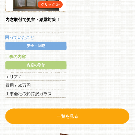
内窓取付で災害・結露対策！
困っていたこと
安全・防犯
工事の内容
内窓の取付
エリア /
費用 / 50万円
工事会社/(株)芹沢ガラス
一覧を見る