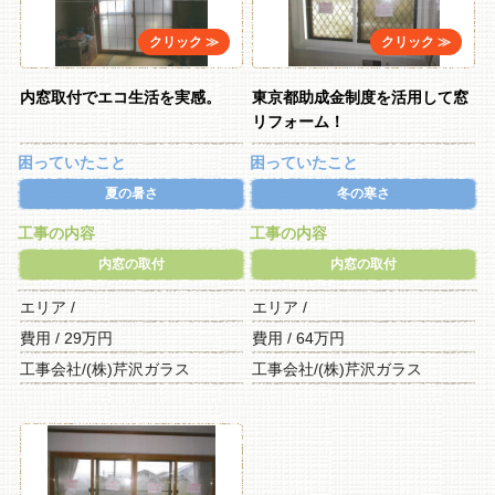
内窓取付でエコ生活を実感。
東京都助成金制度を活用して窓
リフォーム！
困っていたこと
困っていたこと
夏の暑さ
冬の寒さ
工事の内容
工事の内容
内窓の取付
内窓の取付
エリア /
エリア /
費用 / 29万円
費用 / 64万円
工事会社/(株)芹沢ガラス
工事会社/(株)芹沢ガラス