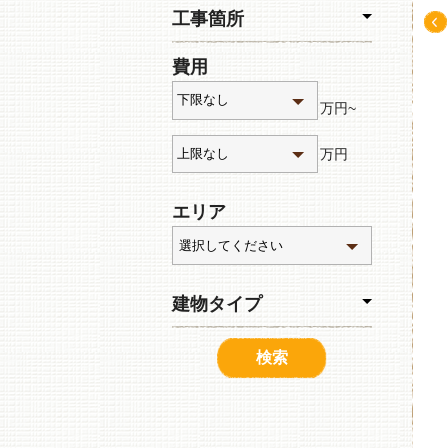
工事箇所
Pre
費用
v
万円~
万円
エリア
建物タイプ