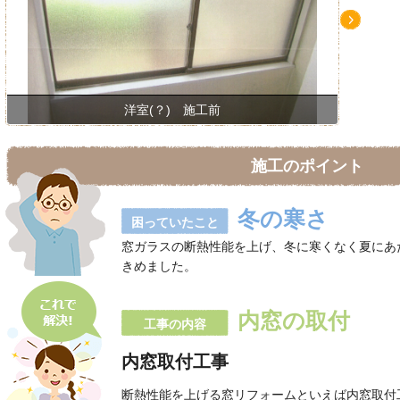
Ne
xt
洋室(？) 施工前
施工のポイント
冬の寒さ
困っていたこと
窓ガラスの断熱性能を上げ、冬に寒くなく夏にあ
きめました。
内窓の取付
工事の内容
内窓取付工事
断熱性能を上げる窓リフォームといえば内窓取付