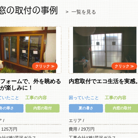
窓の取付の事例
一覧を見る
リフォームで、外を眺める
内窓取付でエコ生活を実感
とが楽しみに！
ていたこと
工事の内容
困っていたこと
工事の内容
冬の寒さ
内窓の取付
夏の暑さ
内窓の取付
ア /
エリア /
/ 125万円
費用 / 29万円
社/(株)芹沢ガラス
工事会社/(株)芹沢ガラス