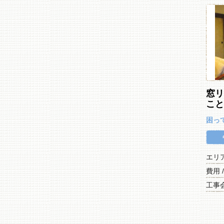
窓
こ
困っ
エリ
費用 
工事会