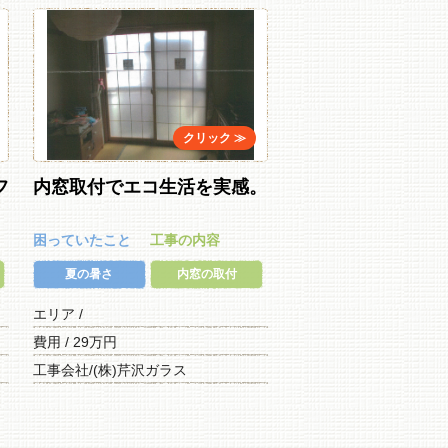
フ
内窓取付でエコ生活を実感。
困っていたこと
工事の内容
夏の暑さ
内窓の取付
エリア /
費用 / 29万円
工事会社/(株)芹沢ガラス