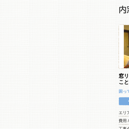
内
窓
こ
困っ
エリ
費用 
工事会