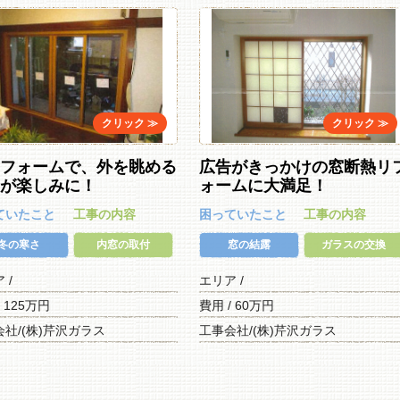
リフォームで、外を眺める
広告がきっかけの窓断熱リ
とが楽しみに！
ォームに大満足！
ていたこと
工事の内容
困っていたこと
工事の内容
冬の寒さ
内窓の取付
窓の結露
ガラスの交換
ア /
エリア /
/ 125万円
費用 / 60万円
社/(株)芹沢ガラス
工事会社/(株)芹沢ガラス