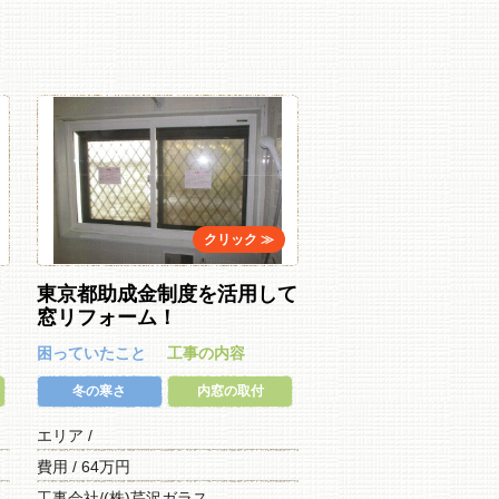
。
東京都助成金制度を活用して
窓リフォーム！
困っていたこと
工事の内容
冬の寒さ
内窓の取付
エリア /
費用 / 64万円
工事会社/(株)芹沢ガラス