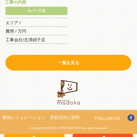
工事の内容
カバー工法
エリア /
費用 / 万円
工事会社/北澤硝子店
一覧を見る
断熱シミュレーション
登録店向け資料
FOLLOW US
Copyright© MATEX CORPORATION ALL right reserved