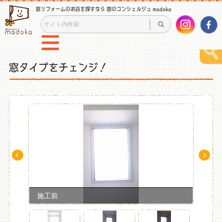
窓リフォームのお店を探すなら 窓のコンシェルジュ madoka
窓タイプをチェンジ！
Pre
Ne
v
xt
施工前