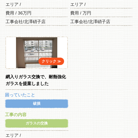
エリア /
エリア /
費用 / 36万円
費用 / 万円
工事会社/北澤硝子店
工事会社/北澤硝子店
網入りガラス交換で、耐熱強化
ガラスを提案しました
困っていたこと
破損
工事の内容
ガラスの交換
エリア /