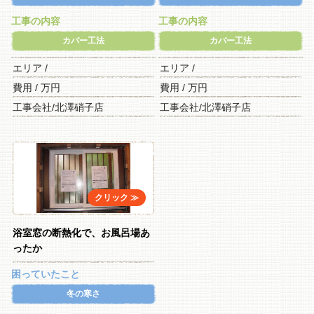
工事の内容
工事の内容
カバー工法
カバー工法
エリア /
エリア /
費用 / 万円
費用 / 万円
工事会社/北澤硝子店
工事会社/北澤硝子店
浴室窓の断熱化で、お風呂場あ
ったか
困っていたこと
冬の寒さ