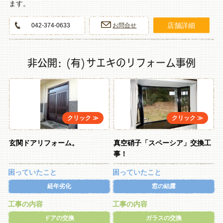
ます。
店舗詳細
042-374-0633
お問合せ
非公開: (有)サエキのリフォーム事例
玄関ドアリフォーム。
真空硝子「スペーシア」交換工
事！
困っていたこと
困っていたこと
経年劣化
窓の結露
工事の内容
工事の内容
ドアの交換
ガラスの交換