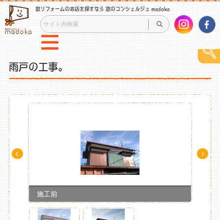
窓リフォームのお店を探すなら 窓のコンシェルジュ madoka
雨戸の工事。
Pre
Ne
v
xt
施工前