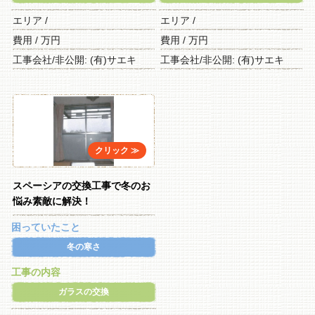
エリア /
エリア /
費用 / 万円
費用 / 万円
工事会社/非公開: (有)サエキ
工事会社/非公開: (有)サエキ
スペーシアの交換工事で冬のお
悩み素敵に解決！
困っていたこと
冬の寒さ
工事の内容
ガラスの交換