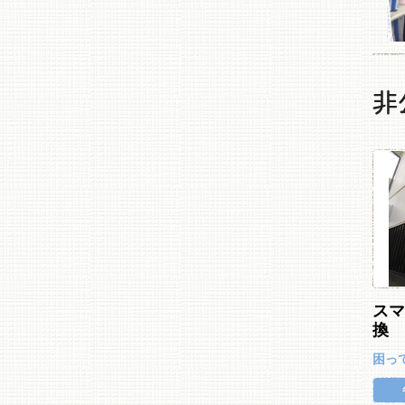
非
ス
換
困っ