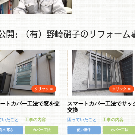
公開: （有）野崎硝子のリフォーム
マートカバー工法で窓を交
スマートカバー工法でサッ
交換
ていたこと
工事の内容
困っていたこと
工事の内容
冬の寒さ
カバー工法
使い勝手
カバー工法