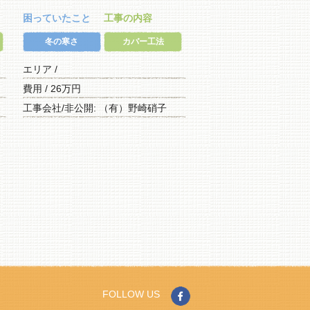
困っていたこと
工事の内容
冬の寒さ
カバー工法
エリア /
費用 / 26万円
工事会社/非公開: （有）野崎硝子
FOLLOW US