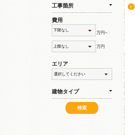
工事箇所
Pre
費用
v
万円~
万円
エリア
建物タイプ