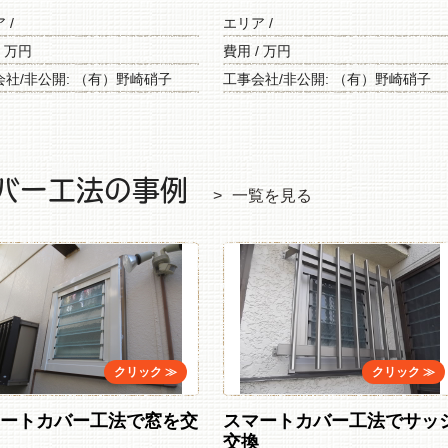
ア /
エリア /
/ 万円
費用 / 万円
会社/非公開: （有）野崎硝子
工事会社/非公開: （有）野崎硝子
バー工法の事例
一覧を見る
マートカバー工法で窓を交
スマートカバー工法でサッ
交換