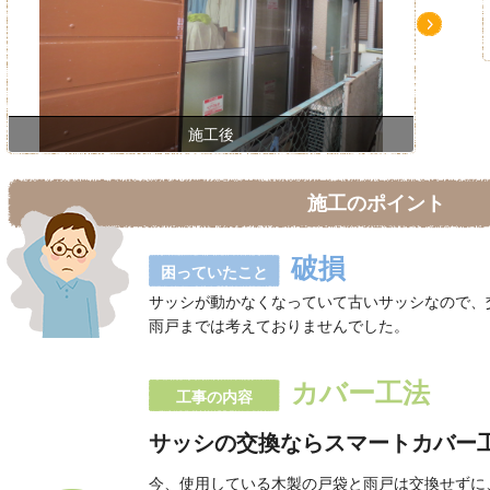
Ne
xt
施工後
施工のポイント
破損
困っていたこと
サッシが動かなくなっていて古いサッシなので、
雨戸までは考えておりませんでした。
カバー工法
工事の内容
サッシの交換ならスマートカバー
今、使用している木製の戸袋と雨戸は交換せずに