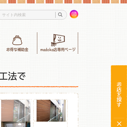
お得な補助金
madoka店専用ページ
工法で