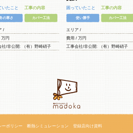
ていたこと
工事の内容
困っていたこと
工事の内容
冬の寒さ
カバー工法
使い勝手
カバー工法
ア /
エリア /
/ 万円
費用 / 万円
会社/非公開: （有）野崎硝子
工事会社/非公開: （有）野崎硝子
シーポリシー
断熱シミュレーション
登録店向け資料