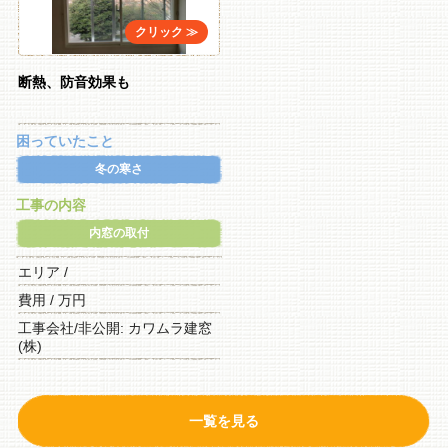
断熱、防音効果も
困っていたこと
冬の寒さ
工事の内容
内窓の取付
エリア /
費用 / 万円
工事会社/非公開: カワムラ建窓
(株)
一覧を見る