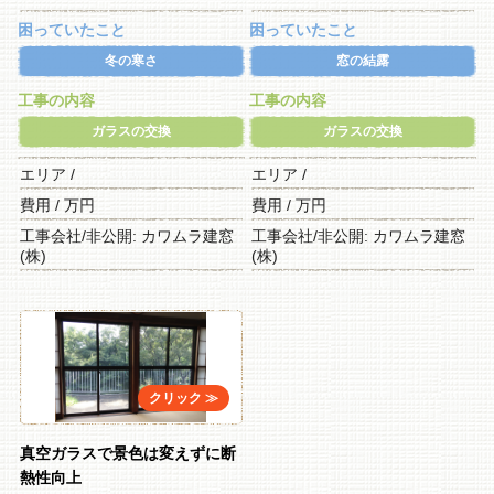
困っていたこと
困っていたこと
冬の寒さ
窓の結露
工事の内容
工事の内容
ガラスの交換
ガラスの交換
エリア /
エリア /
費用 / 万円
費用 / 万円
工事会社/非公開: カワムラ建窓
工事会社/非公開: カワムラ建窓
(株)
(株)
真空ガラスで景色は変えずに断
熱性向上