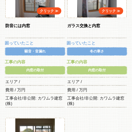
防音には内窓
ガラス交換と内窓
困っていたこと
困っていたこと
騒音・音漏れ
冬の寒さ
工事の内容
工事の内容
内窓の取付
内窓の取付
エリア /
エリア /
費用 / 万円
費用 / 万円
工事会社/非公開: カワムラ建窓
工事会社/非公開: カワムラ建窓
(株)
(株)