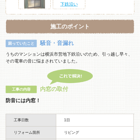
施工のポイント
騒音・音漏れ
困っていたこと
うちのマンションは横浜市営地下鉄沿いのため、引っ越し早々、
その電車の音に悩まされていました。
内窓の取付
工事の内容
防音には内窓！
工事日数
1日
リフォーム箇所
リビング