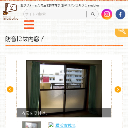
窓リフォームのお店を探すなら 窓のコンシェルジュ madoka
防音には内窓！
Pre
Ne
v
xt
内窓を取付け。