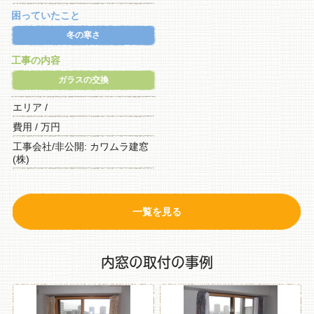
困っていたこと
冬の寒さ
工事の内容
ガラスの交換
エリア /
費用 / 万円
工事会社/非公開: カワムラ建窓
(株)
一覧を見る
内窓の取付の事例